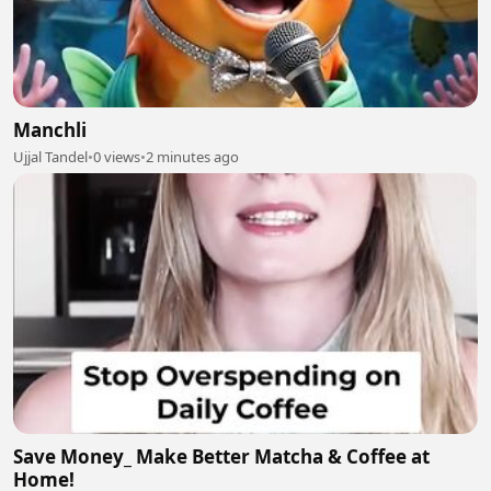
Manchli
Ujjal Tandel
•
0 views
•
2 minutes ago
Save Money_ Make Better Matcha & Coffee at
Home!