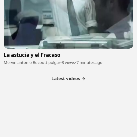
La astucia y el Fracaso
Mervin antonio Bucoutt pulgar
•
3 views
•
7 minutes ago
Latest videos →
Partner Program
Latest Videos
Terms of Service
About Us
Copyright
Cookie
Privacy
Contact