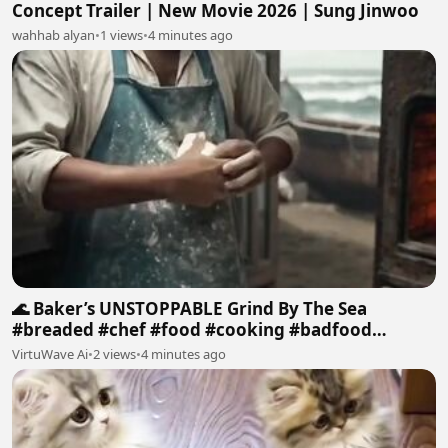
Concept Trailer | New Movie 2026 | Sung Jinwoo
wahhab alyan
•
1 views
•
4 minutes ago
🌊 Baker’s UNSTOPPABLE Grind By The Sea
#breaded #chef #food #cooking #badfood
#cheffail
VirtuWave Ai
•
2 views
•
4 minutes ago