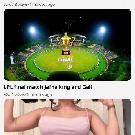
zards
•
3 views
•
4 minutes ago
LPL final match Jafna king and Gall
A2a
•
1 views
•
4 minutes ago