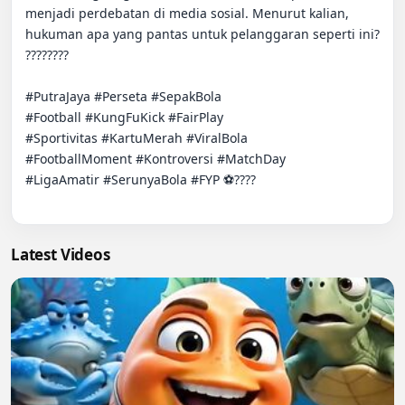
menjadi perdebatan di media sosial. Menurut kalian, 
hukuman apa yang pantas untuk pelanggaran seperti ini? 
????????

#PutraJaya #Perseta #SepakBola

#Football #KungFuKick #FairPlay

#Sportivitas #KartuMerah #ViralBola

#FootballMoment #Kontroversi #MatchDay

#LigaAmatir #SerunyaBola #FYP ⚽????

Latest Videos