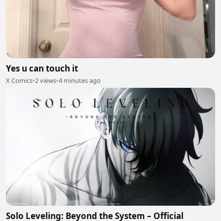
Yes u can touch it
X Comics
•
2 views
•
4 minutes ago
Solo Leveling: Beyond the System – Official