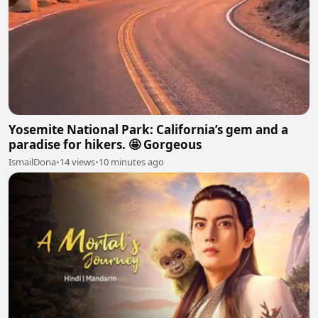
Yosemite National Park: California’s gem and a
paradise for hikers. 🤩 Gorgeous
IsmailDona
•
14 views
•
10 minutes ago