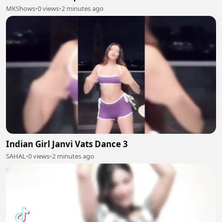
MKShows
•
0 views
•
2 minutes ago
Indian Girl Janvi Vats Dance 3
SAHAL
•
0 views
•
2 minutes ago