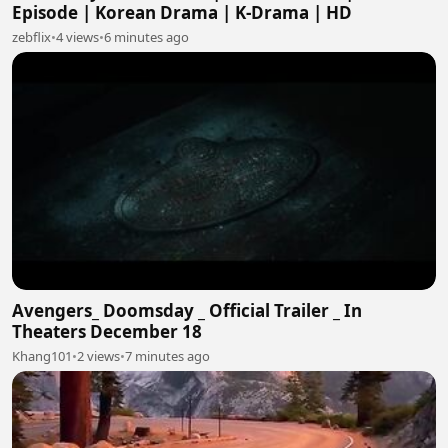
Episode | Korean Drama | K-Drama | HD
zebflix
•
4 views
•
6 minutes ago
Avengers_ Doomsday _ Official Trailer _ In
Theaters December 18
Khang101
•
2 views
•
7 minutes ago