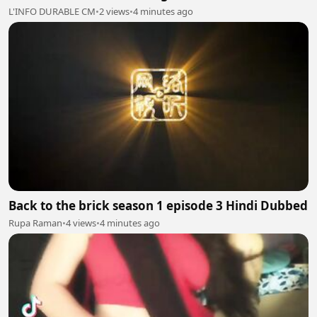
L'INFO DURABLE CM
•
2 views
•
4 minutes ago
Back to the brick season 1 episode 3 Hindi Dubbed
Rupa Raman
•
4 views
•
4 minutes ago