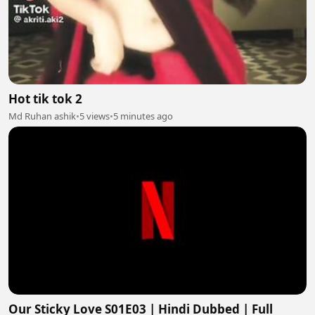
Hot tik tok 2
Md Ruhan ashik
•
5 views
•
5 minutes ago
Our Sticky Love S01E03 | Hindi Dubbed | Full