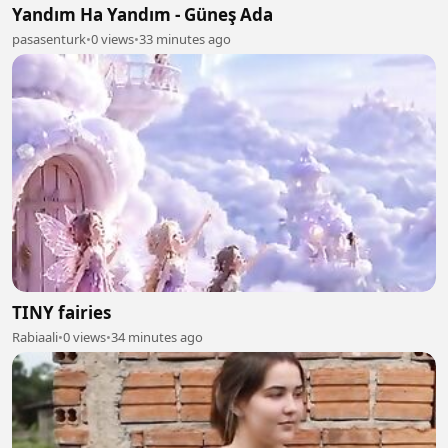
Yandım Ha Yandım - Güneş Ada
pasasenturk
•
0 views
•
33 minutes ago
TINY fairies
Rabiaali
•
0 views
•
34 minutes ago