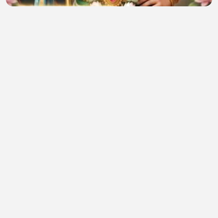
🎙️ திருக்குறள் 163 🔥“பொறாமை ஏன்
digital india (WorkatHomeFreeonlineJobs)
•
0 views
•
40 minutes ago
Mi mujer amaneció enojda
Frankely Reyes peña
•
0 views
•
41 minutes ago