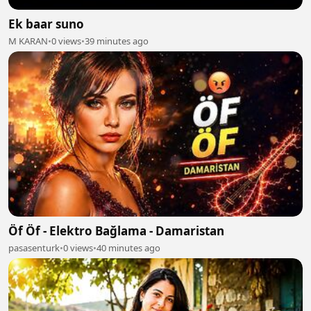
Ek baar suno
M KARAN
•
0 views
•
39 minutes ago
Öf Öf - Elektro Bağlama - Damaristan
pasasenturk
•
0 views
•
40 minutes ago