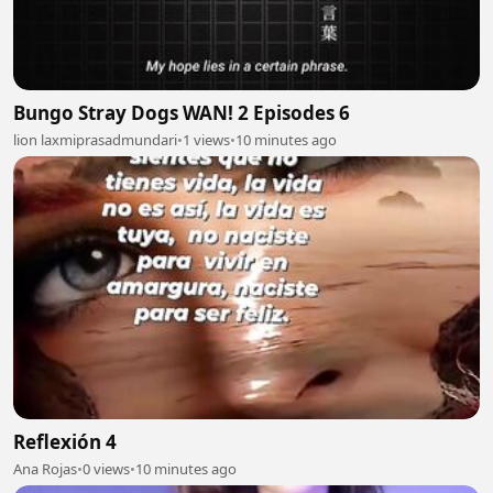
Bungo Stray Dogs WAN! 2 Episodes 6
lion laxmiprasadmundari
•
1 views
•
10 minutes ago
Reflexión 4
Ana Rojas
•
0 views
•
10 minutes ago