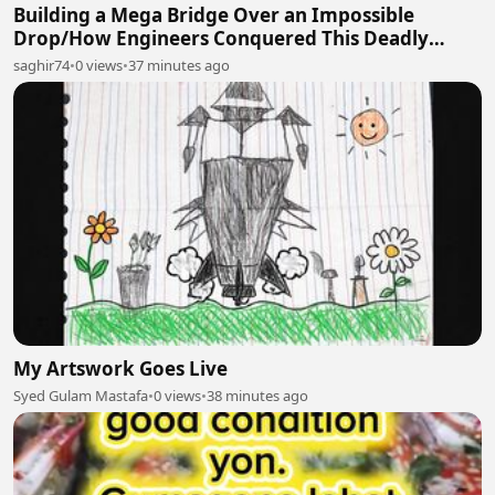
Building a Mega Bridge Over an Impossible
Drop/How Engineers Conquered This Deadly
Mountain Gap
saghir74
•
0 views
•
37 minutes ago
My Artswork Goes Live
Syed Gulam Mastafa
•
0 views
•
38 minutes ago