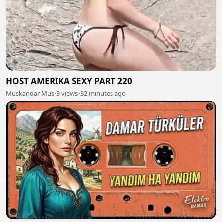
HOST AMERIKA SEXY PART 220
Muskandar Mus
•
3 views
•
32 minutes ago