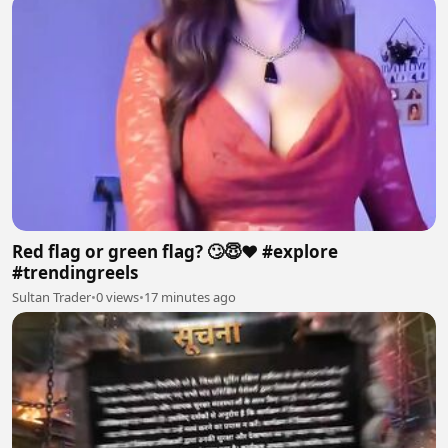
Red flag or green flag? 🙄😇❤️ #explore
#trendingreels
Sultan Trader
•
0 views
•
17 minutes ago