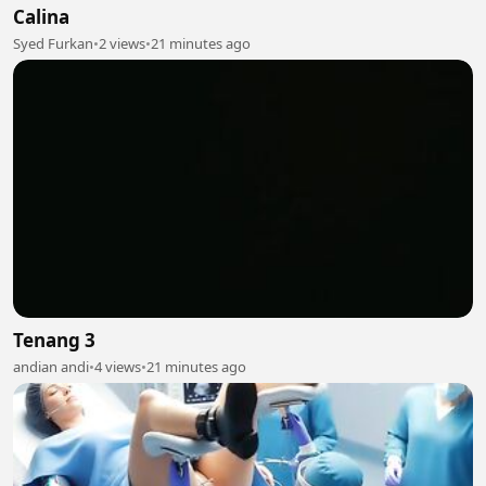
Calina
Syed Furkan
•
2 views
•
21 minutes ago
Tenang 3
andian andi
•
4 views
•
21 minutes ago