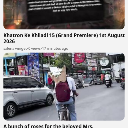
Khatron Ke Khiladi 15 (Grand Premiere) 1st August
2026
salena winget
•
0 views
•
17 minutes ago
A bunch of roses for the beloved Mrs.