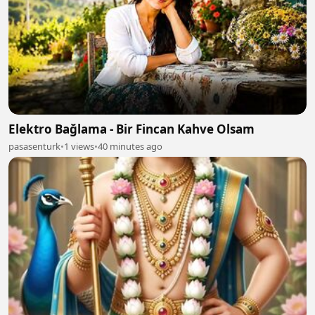
Elektro Bağlama - Bir Fincan Kahve Olsam
pasasenturk
•
1 views
•
40 minutes ago