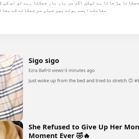
معاملے ایسے ہوتے ہیں جہاں سر جھکانے کے بجائ

Sigo sigo
Ezra Bafi
•
0 views
•
3 minutes ago
Just wok
She Refused to Give Up Her Monk
Moment Ever 🤣🔥