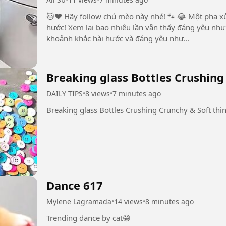
🐱❤️ Hãy follow chú mèo này nhé! 🐾 😂 Một pha xử lý đi vào lòng người theo cách cực kỳ hài
hước! Xem lại bao nhiêu lần vẫn thấy đáng yêu như lần đầu. 🥹🐱✨
khoảnh khắc hài hước và đáng yêu như...
Breaking glass Bottles Crushing
DAILY TIPS
•
8 views
•
7 minutes ago
Breaking glass Bottles Crushing Crunchy & Soft thi
Dance 617
Mylene Lagramada
•
14 views
•
8 minutes ago
Trending dance by cat😁