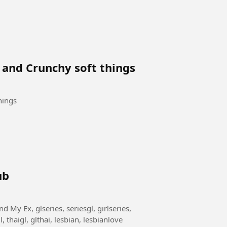
 and Crunchy soft things
hings
ub
, thaigl, glthai, lesbian, lesbianlove