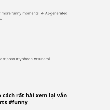
for more funny moments! 🔥 AI-generated
s.
the ocean is seriously the most terrifying thing to me #japan #typhoon #tsunami
 cách rất hài xem lại vẫn
rts #funny