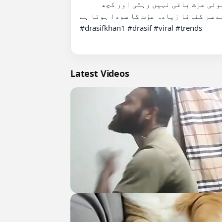
          زندگی کے کچھ معاملوں میں ہمیں سر جھکانا پڑ جاتا ہے لیکن اگر سر بار بار جھکتا رہے تو اس کی کوئی عزت باقی نہیں رہتی اور کچھ 
ے سر کٹانا زیادہ عزت کا سودا ہوتا ہے
#drasifkhan1 #drasif #viral #trends

Latest Videos