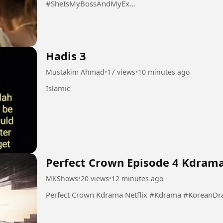
#SheIsMyBossAndMyEx...
Hadis 3
Mustakim Ahmad
•
17 views
•
10 minutes ago
Islamic
Perfect Crown Episode 4 Kdrama
MKShows
•
20 views
•
12 minutes ago
Perfect Crown Kdrama Netflix #Kd