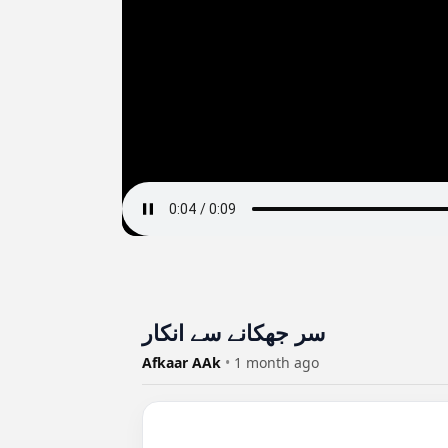
سر جھکانے سے انکار
Afkaar AAk
•
1 month ago