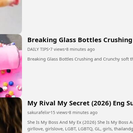
Breaking Glass Bottles Crushing
DAILY TIPS
•
7 views
•
8 minutes ago
Breaking Glass Bottles Crushing and Crunchy soft t
My Rival My Secret (2026) Eng S
sakurafelix
•
15 views
•
8 minutes ago
She Is My Boss And My Ex (2026) She Is My Boss And My Ex, glseries, seriesgl, girlseries,
girllove, girlslove, LGBT, LGBTQ, GL, girls, thailandgl