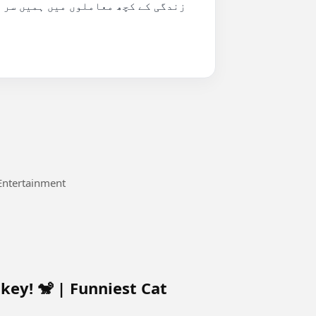
e up from the bed and tried to stretch 🙃 #Entertainment
ey! 🐒 | Funniest Cat