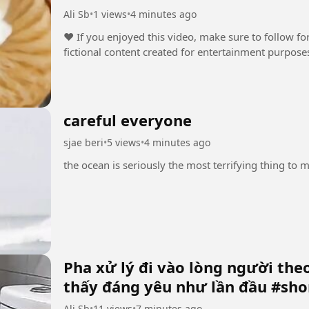
Ali Sb
•
1 views
•
4 minutes ago
❤️ If you enjoyed this video, make sure to follow 
fictional content created for entertainment purpose
careful everyone
sjae beri
•
5 views
•
4 minutes ago
Pha xử lý đi vào lòng người theo
thấy đáng yêu như lần đầu #sho
Ali Sb
•
11 views
•
7 minutes ago