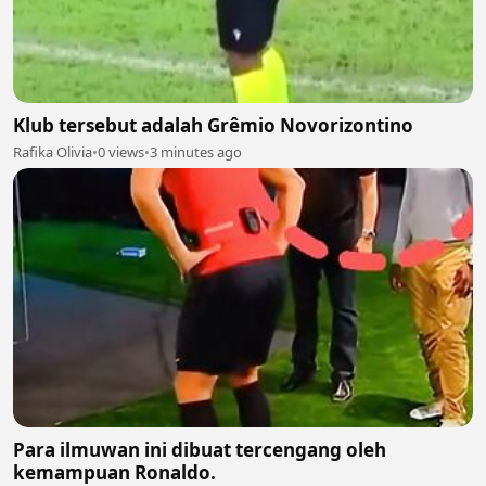
Klub tersebut adalah Grêmio Novorizontino
Rafika Olivia
•
0 views
•
3 minutes ago
Para ilmuwan ini dibuat tercengang oleh
kemampuan Ronaldo.