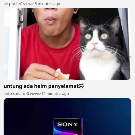
air putih
•
0 views
•
5 minutes ago
untung ada helm penyelamat🤣
anto sanato
•
0 views
•
12 minutes ago