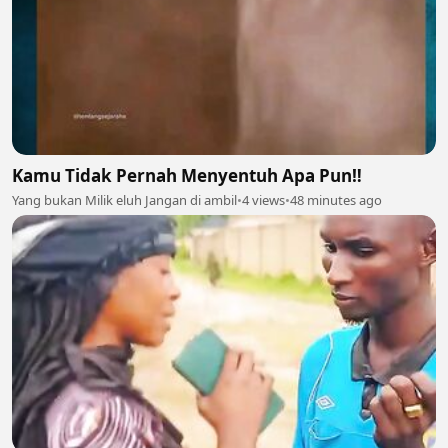
Kamu Tidak Pernah Menyentuh Apa Pun‼️
Yang bukan Milik eluh Jangan di ambil
•
4 views
•
48 minutes ago