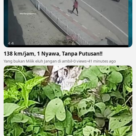
138 km/jam, 1 Nyawa, Tanpa Putusan‼️
Yang bukan Milik eluh Jangan di ambil
•
0 views
•
41 minutes ago