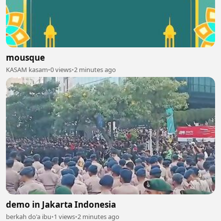
mousque
KASAM kasam
•
0 views
•
2 minutes ago
demo in Jakarta Indonesia
berkah do'a ibu
•
1 views
•
2 minutes ago