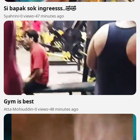
Si bapak sok ingreesss..🤣🤣
Syahrini
•
0 views
•
47 minutes ago
Gym is best
Atta Mohiuddin
•
0 views
•
48 minutes ago