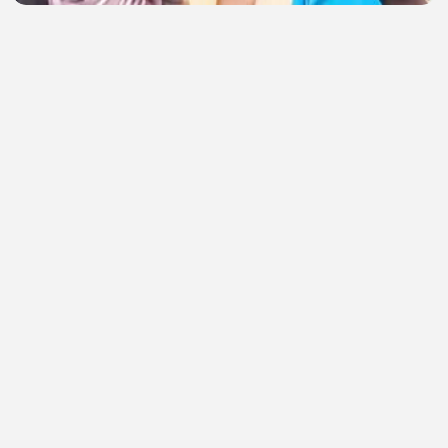
Surikin gwamna
abubakar musa
•
0 views
•
51 minutes ago
Face me EP 10 Hindi dubbed full latest K-drama
Hider Deen
•
1 views
•
51 minutes ago