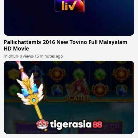
Pallichattambi 2016 New Tovino Full Malayalam
HD Movie
midhun
•
0 views
•
15 minutes ago