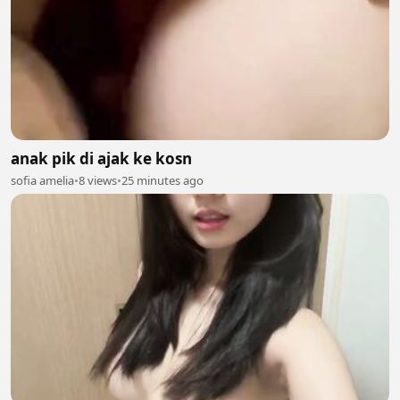
anak pik di ajak ke kosn
sofia amelia
•
8 views
•
25 minutes ago