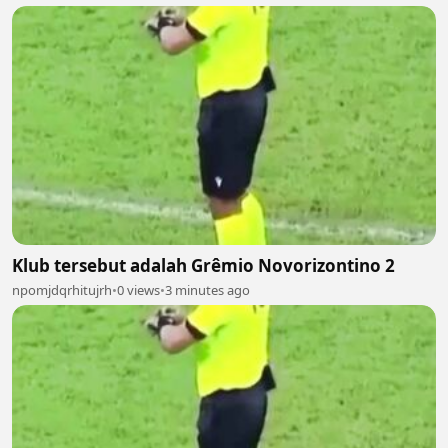
Klub tersebut adalah Grêmio Novorizontino 2
npomjdqrhitujrh
•
0 views
•
3 minutes ago