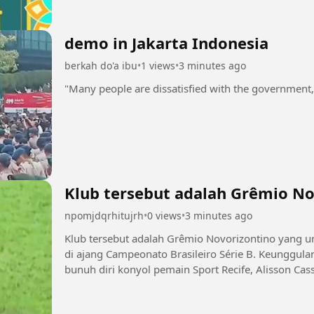
demo in Jakarta Indonesia
berkah do'a ibu
•
1 views
•
3 minutes ago
"Many people are dissatisfied with the government,
Klub tersebut adalah Grêmio No
npomjdqrhitujrh
•
0 views
•
3 minutes ago
Klub tersebut adalah Grêmio Novorizontino yang un
di ajang Campeonato Brasileiro Série B. Keunggulan k
bunuh diri konyol pemain Sport Recife, Alisson Ca
belakang saat kiper...