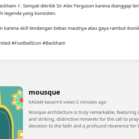
ckham ⚡️. Sempat dikritik Sir Alex Ferguson karena dianggap terlal
 legenda yang konsisten.

m karena skill tendangan bebas mautnya atau gaya rambut ikonikn
ted #FootballIcon #Beckham

mousque
KASAM kasam
•
0 views
•
2 minutes ago
Mosque architecture is truly remarkable, featuring
and striking, distinctive minarets for the call to p
devotion to the faith and a profound reverence for I
architectural styles—even...