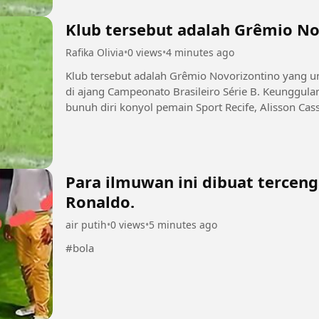
Klub tersebut adalah Grêmio No
Rafika Olivia
•
0 views
•
4 minutes ago
Klub tersebut adalah Grêmio Novorizontino yang un
di ajang Campeonato Brasileiro Série B. Keunggulan k
bunuh diri konyol pemain Sport Recife, Alisson Ca
belakang saat kiper...
Para ilmuwan ini dibuat terce
Ronaldo.
air putih
•
0 views
•
5 minutes ago
#bola