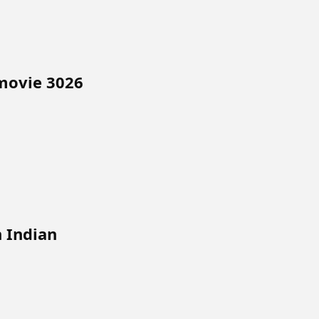
 movie 3026
h Indian