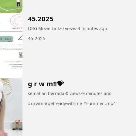
pertama berjalan cukup...
45.2025
ORG Movie Link
•
0 views
•
4 minutes ago
45.2025
g r w m!!💝
semahan berrada
•
0 views
•
9 minutes ago
#grwm #getreadywithme #summer .mp4