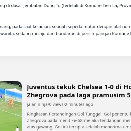
lereng di dasar Jembatan Dong Tu (terletak di Komune Tien La, Pro
nang, pada saat kejadian, sebuah sepeda motor dengan plat nom
nita, sedang melaju dari bundaran di persimpangan Komune H
Juventus tekuk Chelsea 1-0 di H
Zhegrova pada laga pramusim 5
jalan ninja
•
0 views
•
2 minutes ago
Ringkasan Pertandingan Gol Tunggal: Gol penentu
Zhegrova pada menit ke-68 melalui tendangan mele
atas gawang. Gol ini tercipta setelah menerima ump