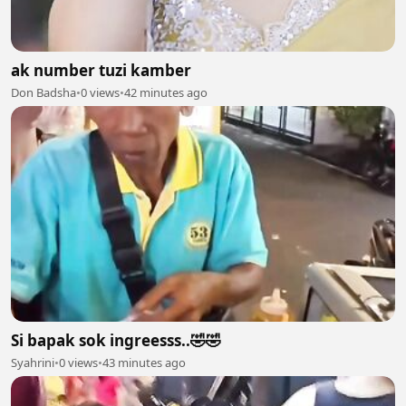
ak number tuzi kamber
Don Badsha
•
0 views
•
42 minutes ago
Si bapak sok ingreesss..🤣🤣
Syahrini
•
0 views
•
43 minutes ago