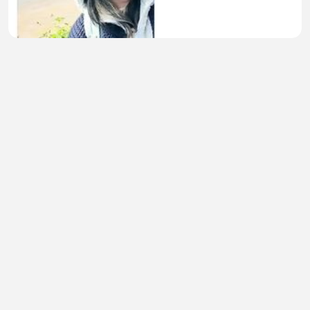
Begitulah kira-kira 🎥
Cici Hanyia
•
0 views
•
53 minutes ago
🚀 Epsilon BIG Update: August 15th న ఏం
జరగబోతోంది?
vempogu srikanth kumar
•
1 views
•
55 minutes ago