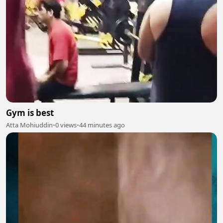
Gym is best
Atta Mohiuddin
•
0 views
•
44 minutes ago