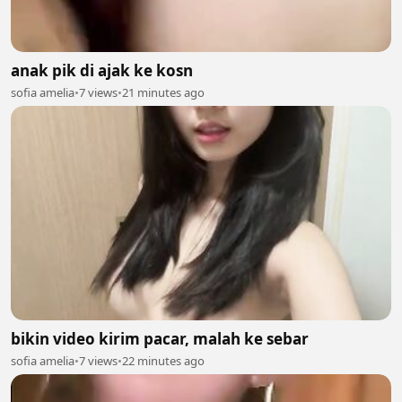
anak pik di ajak ke kosn
sofia amelia
•
7 views
•
21 minutes ago
bikin video kirim pacar, malah ke sebar
sofia amelia
•
7 views
•
22 minutes ago