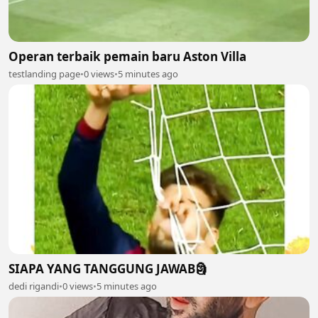
Operan terbaik pemain baru Aston Villa
testlanding page
•
0 views
•
5 minutes ago
SIAPA YANG TANGGUNG JAWAB🗿
dedi rigandi
•
0 views
•
5 minutes ago