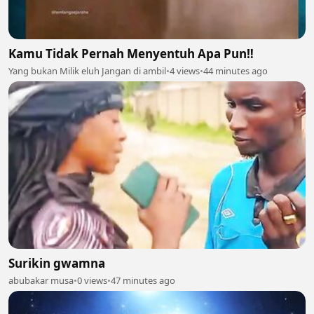
Kamu Tidak Pernah Menyentuh Apa Pun‼️
Yang bukan Milik eluh Jangan di ambil
•
4 views
•
44 minutes ago
Surikin gwamna
abubakar musa
•
0 views
•
47 minutes ago