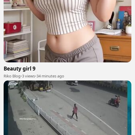
Beauty girl 9
Riko Blog
•
3 views
•
34 minutes ago