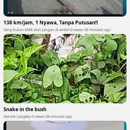
138 km/jam, 1 Nyawa, Tanpa Putusan‼️
Yang bukan Milik eluh Jangan di ambil
•
0 views
•
36 minutes ago
Snake in the bush
Derrick Langley
•
0 views
•
38 minutes ago