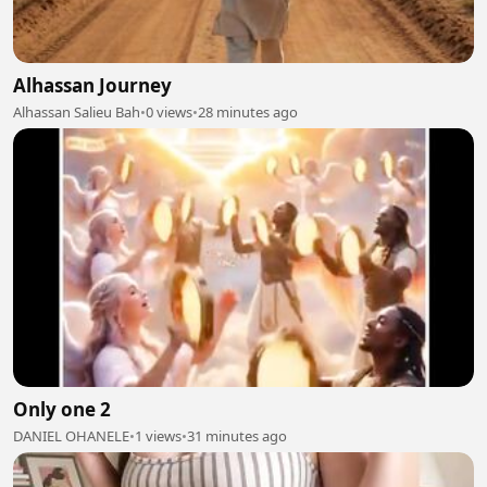
Alhassan Journey
Alhassan Salieu Bah
•
0 views
•
28 minutes ago
Only one 2
DANIEL OHANELE
•
1 views
•
31 minutes ago