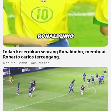
Inilah kecerdikan seorang Ronaldinho, membuat
Roberto carlos tercengang.
air putih
•
0 views
•
3 minutes ago