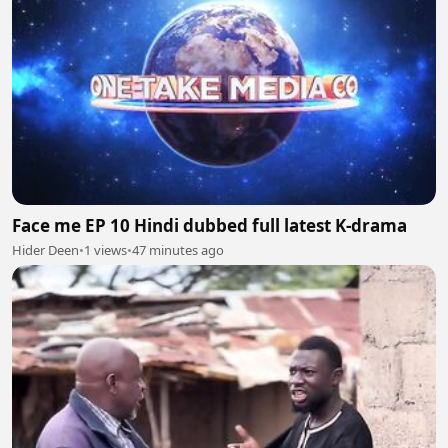
Face me EP 10 Hindi dubbed full latest K-drama
Hider Deen
•
1 views
•
47 minutes ago