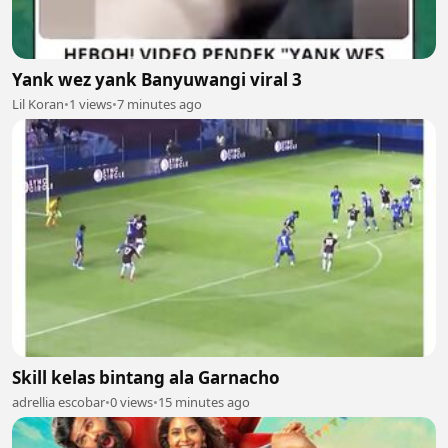
Yank wez yank Banyuwangi viral 3
Lil Koran
•
1 views
•
7 minutes ago
Skill kelas bintang ala Garnacho
adrellia escobar
•
0 views
•
15 minutes ago