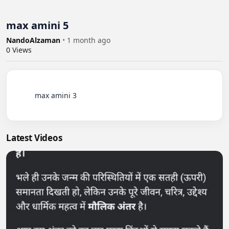
max amini 5
NandoAlzaman
•
1 month ago
0
Views
          max amini 3

Latest Videos