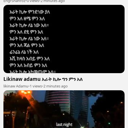
EngrShahroz
•
0 views
•
2 minutes ago
Likinaw adamu አራት ኪሎ ግን ምን አለ
likinaw Adamu
•
1 views
•
2 minutes ago