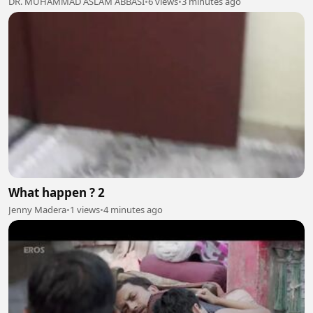
DR. MUHAMMAD ASLAM ABBASI
•
6 views
•
3 minutes ago
What happen ? 2
Jenny Madera
•
1 views
•
4 minutes ago