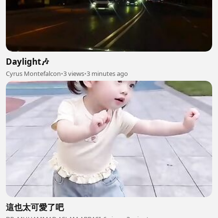
Daylight🎶
Cyrus Montefalcon
•
3 views
•
3 minutes ago
這也太可愛了吧