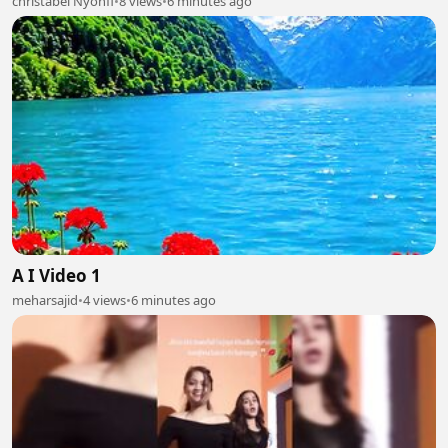
christabel Nyohfi
•
8 views
•
6 minutes ago
A I Video 1
meharsajid
•
4 views
•
6 minutes ago