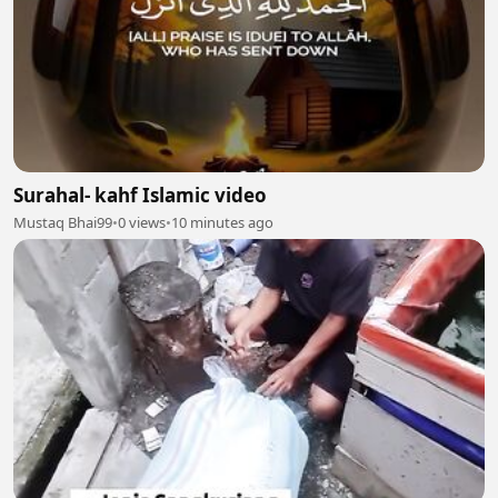
Surahal- kahf Islamic video
Mustaq Bhai99
•
0 views
•
10 minutes ago