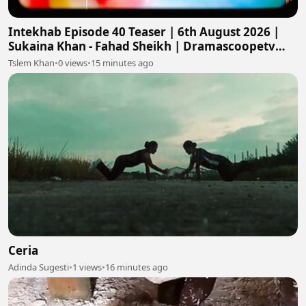
Intekhab Episode 40 Teaser | 6th August 2026 |
Sukaina Khan - Fahad Sheikh | Dramascoopetv
#intekhab
Tslem Khan
•
0 views
•
15 minutes ago
Ceria
Adinda Sugesti
•
1 views
•
16 minutes ago