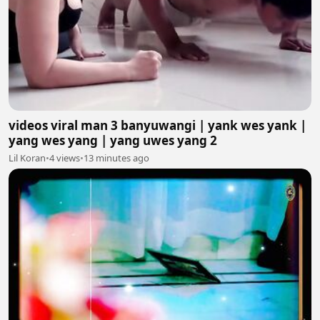
videos viral man 3 banyuwangi | yank wes yank |
yang wes yang | yang uwes yang 2
Lil Koran
•
4 views
•
13 minutes ago