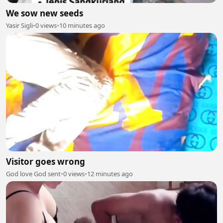
We sow new seeds
Yasir Sigli
•
0 views
•
10 minutes ago
Visitor goes wrong
God love God sent
•
0 views
•
12 minutes ago