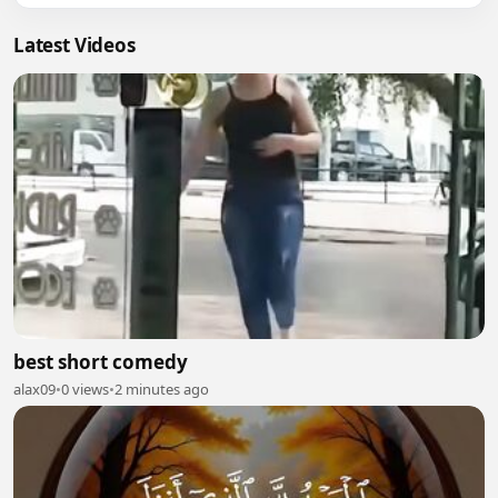
Latest Videos
best short comedy
alax09
•
0 views
•
2 minutes ago