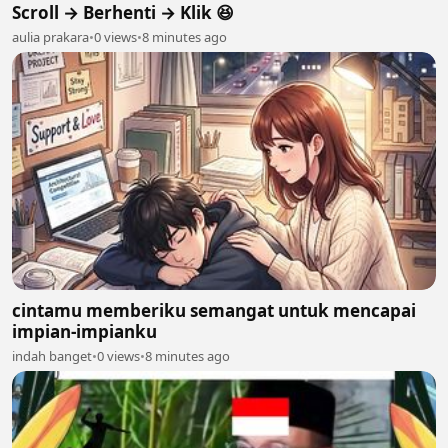
Scroll → Berhenti → Klik 😆
aulia prakara
•
0 views
•
8 minutes ago
cintamu memberiku semangat untuk mencapai
impian-impianku
indah banget
•
0 views
•
8 minutes ago