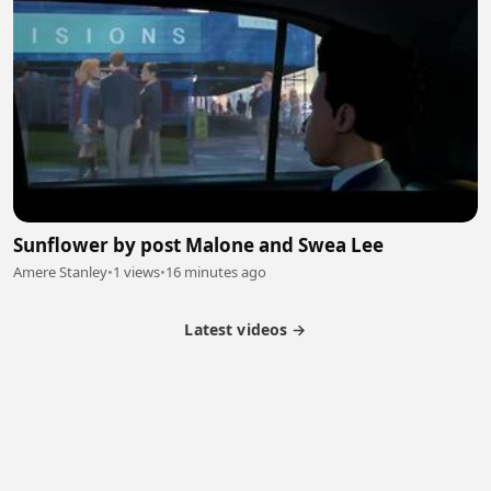
Sunflower by post Malone and Swea Lee
Amere Stanley
•
1 views
•
16 minutes ago
Latest videos →
Partner Program
Latest Videos
Terms of Service
About Us
Copyright
Cookie