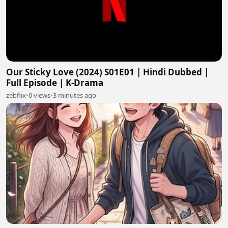
Our Sticky Love (2024) S01E01 | Hindi Dubbed |
Full Episode | K-Drama
zebflix
•
0 views
•
3 minutes ago