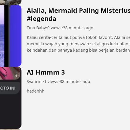
Alaila, Mermaid Paling Misterius 🌊 #mermaid 
#legenda
Tina Baby
•
0 views
•
38 minutes ago
Kalau cerita-cerita laut punya tokoh favorit, Alaila sering jad
memiliki wajah yang menawan sekaligus kekuatan l
keindahan dan bahaya kadang bisa berjalan berdampingan. Tonton sampai habis
ikuti kisah...
AI Hmmm 3
Syahrini
•
1 views
•
38 minutes ago
hadehhh