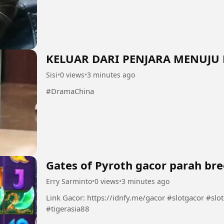
KELUAR DARI PENJARA MENUJU 
Sisi
•
0 views
•
3 minutes ago
#DramaChina
Gates of Pyroth gacor parah br
Erry Sarminto
•
0 views
•
3 minutes ago
Link Gacor: https://idnfy.me/gacor #slotgacor #slotonline #infoslotgacor #situsgacor
#tigerasia88