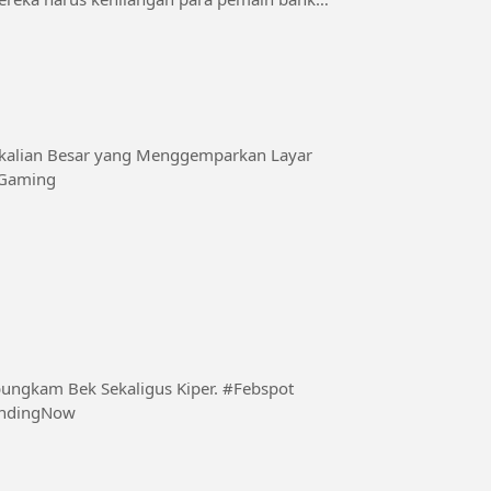
rkalian Besar yang Menggemparkan Layar
eGaming
m Bek Sekaligus Kiper. #Febspot
endingNow