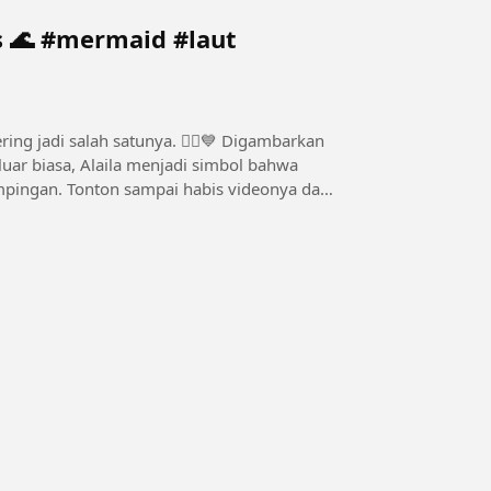
#laut
i salah satunya. 🧜‍♀️💙 Digambarkan
uar biasa, Alaila menjadi simbol bahwa
 videonya dan