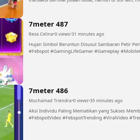
sebelum mencapai...
7meter 487
Resa Celina
•
0 views
•
31 minutes ago
Hujan Simbol Beruntun Disusul Sambaran Petir Pe
#Febspot #GamingLifeGamer #Gameplay #Mobil
7meter 486
Muchamad Triendra
•
0 views
•
35 minutes ago
Aksi Individu Paling Mematikan yang Sukses Membungka
#FebspotVideo #FebspotTrending #ViralVideo #Tr