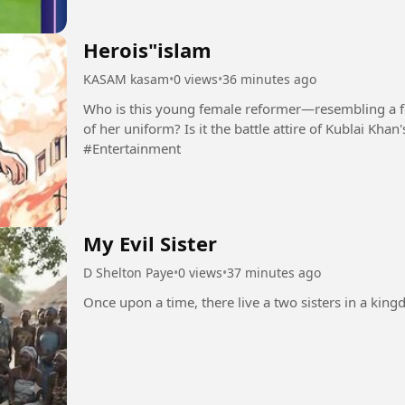
Herois"islam
KASAM kasam
•
0 views
•
36 minutes ago
Who is this young female reformer—resembling a f
of her uniform? Is it the battle attire of Kublai Kha
#Entertainment
My Evil Sister
D Shelton Paye
•
0 views
•
37 minutes ago
Once upon a time, there live a two sisters in a kingdo