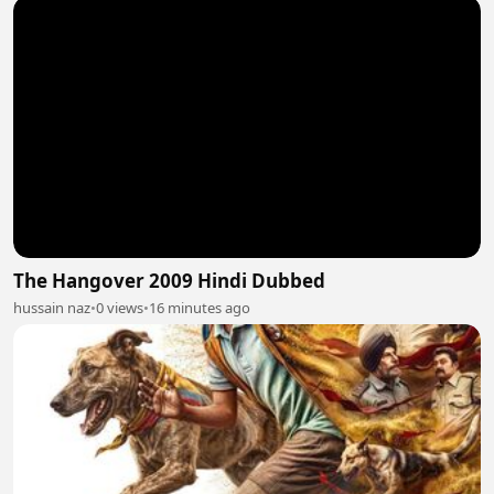
The Hangover 2009 Hindi Dubbed
hussain naz
•
0 views
•
16 minutes ago