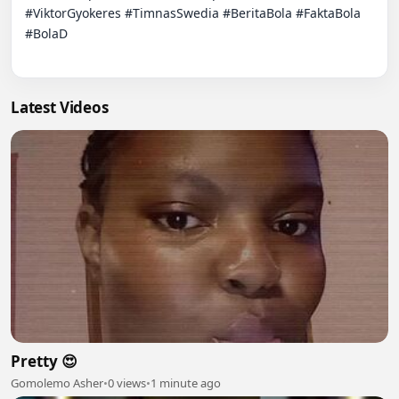
#ViktorGyokeres #TimnasSwedia #BeritaBola #FaktaBola 
#BolaD

Latest Videos
Pretty 😍
Gomolemo Asher
•
0 views
•
1 minute ago