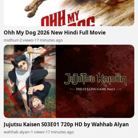
Ohh My Dog 2026 New Hindi Full Movie
midhun
•
2 views
•
17 minutes ago
Jujutsu Kaisen S03E01 720p HD by Wahhab Alyan
wahhab alyan
•
1 views
•
17 minutes ago