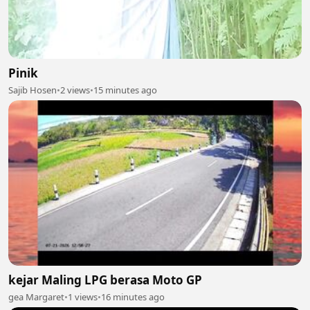
Pinik
Sajib Hosen
•
2 views
•
15 minutes ago
kejar Maling LPG berasa Moto GP
gea Margaret
•
1 views
•
16 minutes ago