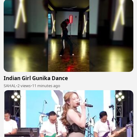
Indian Girl Gunika Dance
SAHAL
•
2 views
•
11 minutes ago