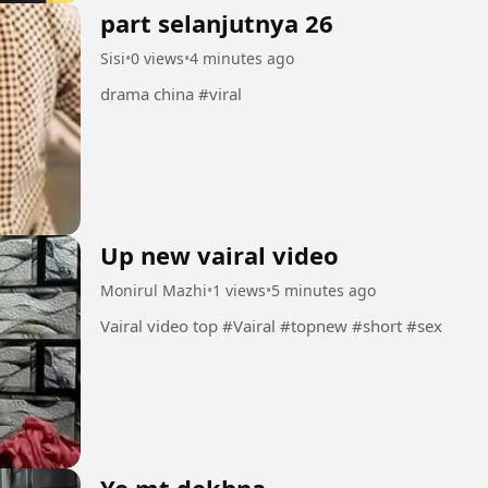
part selanjutnya 26
Sisi
•
0 views
•
4 minutes ago
drama china #viral
Up new vairal video
Monirul Mazhi
•
1 views
•
5 minutes ago
Vairal video top #Vairal #topnew #short #sex