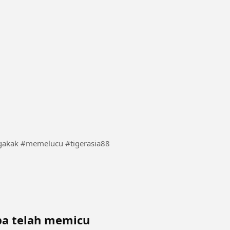
me/biarrame #videolucu #ngakak #memelucu #tigerasia88
opa telah memicu