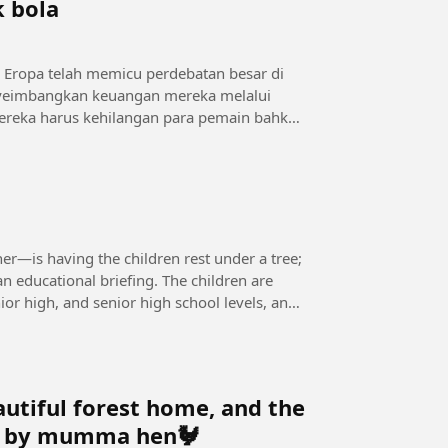
k bola
e Eropa telah memicu perdebatan besar di
menyeimbangkan keuangan mereka melalui
, mereka harus kehilangan para pemain bahkan
er—is having the children rest under a tree;
n educational briefing. The children are
or high, and senior high school levels, and
utiful forest home, and the
es by mumma hen🐓