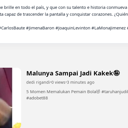
brille en todo el país, y que con su talento e historia conmueva a
sta capaz de trascender la pantalla y conquistar corazones. ¿Quién
CarlosBaute #JimenaBaron #JoaquinLevinton #LaMonaJimenez #N
Malunya Sampai Jadi Kakek🤪
dedi rigandi
•
0 views
•
3 minutes ago
5 Momen Memalukan Pemain Bola🤣 #taruhanjudibola #taruhanbola #sbobet #mixparlay
#adobet88