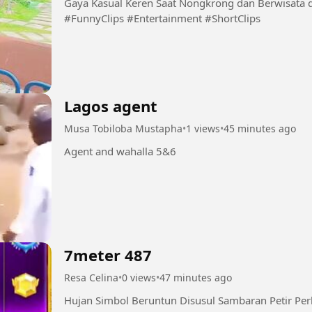
Gaya Kasual Keren Saat Nongkrong dan Berwisata di Taman Hibur
#FunnyClips #Entertainment #ShortClips
Lagos agent
Musa Tobiloba Mustapha
•
1 views
•
45 minutes ago
Agent and wahalla 5&6
7meter 487
Resa Celina
•
0 views
•
47 minutes ago
Hujan Simbol Beruntun Disusul Sambaran Petir Pe