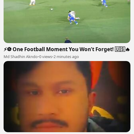
⚡⚽ One Football Moment You Won’t Forget! 🇺🇸🔥
Md Shadhin Akndo
•
0 views
•
2 minutes ago