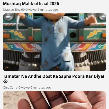
Mushtaq Malik official 2026
Mustaq Bhai99
•
0 views
•
5 minutes ago
Tamatar Ne Andhe Dost Ka Sapna Poora Kar Diya!
😭
Chic Carry
•
0 views
•
6 minutes ago