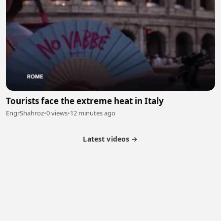
Tourists face the extreme heat in Italy
EngrShahroz
•
0 views
•
12 minutes ago
Latest videos →
Partner Program
Latest Videos
Terms of Service
About Us
Copyright
Cookie
Privacy
Contact