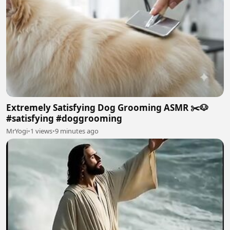
Extremely Satisfying Dog Grooming ASMR ✂️🐶
#satisfying #doggrooming
MrYogi
•
1 views
•
9 minutes ago