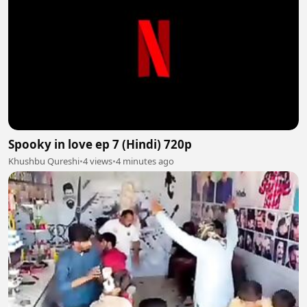
Spooky in love ep 7 (Hindi) 720p
Khushbu Qureshi
•
4 views
•
4 minutes ago