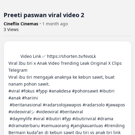
Preeti paswan viral video 2
Cineflix Cinemas
•
1 month ago
3
Views
          Video Link ✅ https://shorten.tv/NvoLk

Viral Ibu tiri x Anak Video Trending Leak Original X Clips 
Telegram

Viral ibu tiri mengajak anaknya ke kebun sawit, buat 
nanam pohon sawit.

#viral #fokus #fypp #anakdesa #pohonsawit #ibutiri 
#anak #hariini

 #beritanasional #radarsolojawapos #radarsolo #jawapos 
#videoviralシ #videoviral #beritaviral

 #daymylife #viral #ibutiri #fyp #ibutiriviral #drama 
#dramaterbaru #semuaorang #jangkauanluas #trending

Bermain kuda²an di kebun sawit ibu tiri vs anak tiri link 