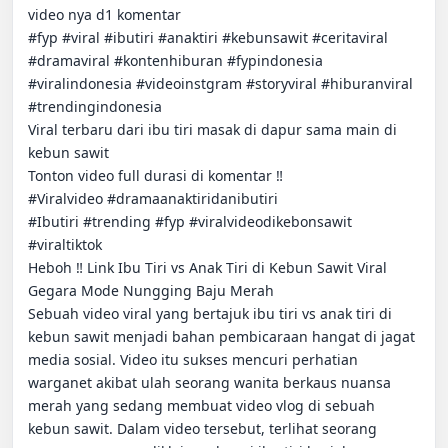
video nya d1 komentar

#fyp #viral #ibutiri #anaktiri #kebunsawit #ceritaviral 
#dramaviral #kontenhiburan #fypindonesia 
#viralindonesia #videoinstgram #storyviral #hiburanviral 
#trendingindonesia

Viral terbaru dari ibu tiri masak di dapur sama main di 
kebun sawit 

Tonton video full durasi di komentar ‼️ 

#Viralvideo #dramaanaktiridanibutiri

#Ibutiri #trending #fyp #viralvideodikebonsawit 
#viraltiktok

Heboh ‼️ Link Ibu Tiri vs Anak Tiri di Kebun Sawit Viral 
Gegara Mode Nungging Baju Merah

Sebuah video viral yang bertajuk ibu tiri vs anak tiri di 
kebun sawit menjadi bahan pembicaraan hangat di jagat 
media sosial. Video itu sukses mencuri perhatian 
warganet akibat ulah seorang wanita berkaus nuansa 
merah yang sedang membuat video vlog di sebuah 
kebun sawit. Dalam video tersebut, terlihat seorang 