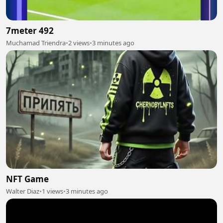
7meter 492
Muchamad Triendra
•
2 views
•
3 minutes ago
NFT Game
Walter Diaz
•
1 views
•
3 minutes ago