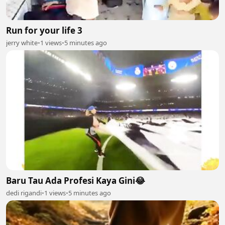
Run for your life 3
jerry white
•
1 views
•
5 minutes ago
Baru Tau Ada Profesi Kaya Gini😂
dedi rigandi
•
1 views
•
5 minutes ago