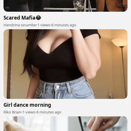
Scared Mafia😂
Hendrina sinumbe
•
1 views
•
6 minutes ago
Girl dance morning
Riko Brian
•
1 views
•
6 minutes ago