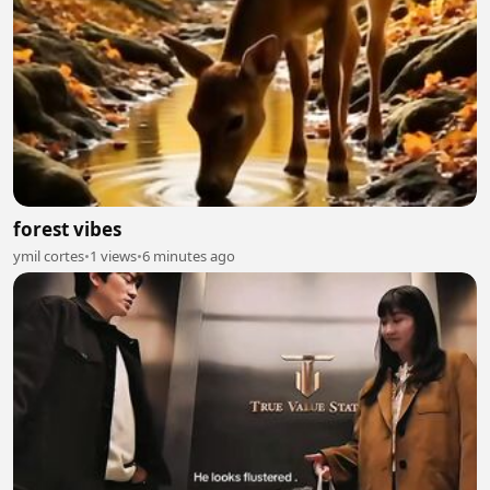
forest vibes
ymil cortes
•
1 views
•
6 minutes ago