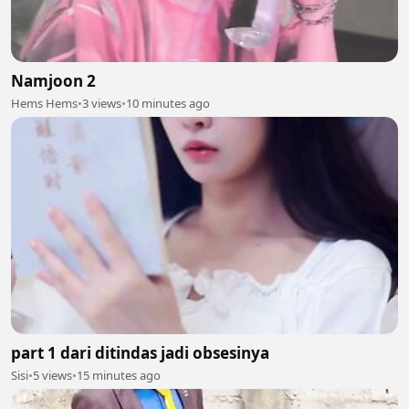
Namjoon 2
Hems Hems
•
3 views
•
10 minutes ago
part 1 dari ditindas jadi obsesinya
Sisi
•
5 views
•
15 minutes ago