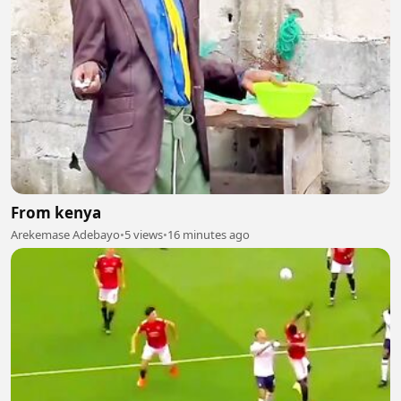
From kenya
Arekemase Adebayo
•
5 views
•
16 minutes ago