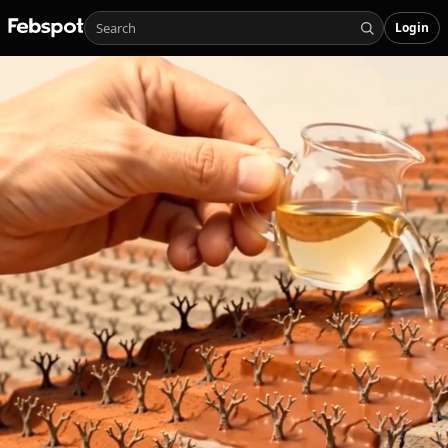
Login