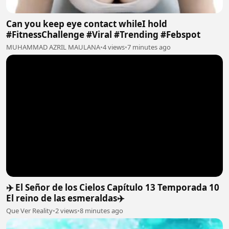
Can you keep eye contact whileI hold
#FitnessChallenge #Viral #Trending #Febspot
MUHAMMAD AZRIL MAULANA
•
4 views
•
7 minutes ago
✈️ El Señor de los Cielos Capítulo 13 Temporada 10
El reino de las esmeraldas✈️
Que Ver Reality
•
2 views
•
8 minutes ago