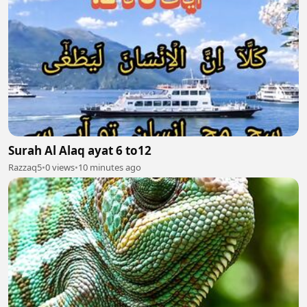
Surah Al Alaq ayat 6 to12
Razzaq5
•
0 views
•
10 minutes ago