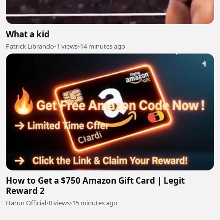
What a kid
Patrick Librando
•
1 views
•
14 minutes ago
How to Get a $750 Amazon Gift Card | Legit
Reward 2
Harun Official
•
0 views
•
15 minutes ago