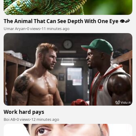
The Animal That Can See Depth With One Eye 👁️🦐
Umar Aryan
•
0 views
•
11 minutes ago
Work hard pays
Boi AB
•
0 views
•
12 minutes ago