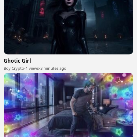
Ghotic Girl
Boy Crypto
•
1 views
•
3 minutes ago