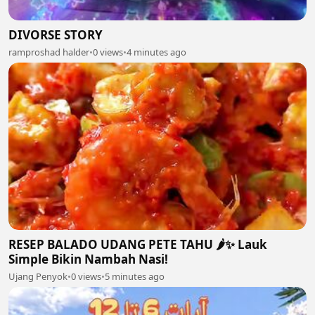
DIVORSE STORY
ramproshad halder
•
0 views
•
4 minutes ago
RESEP BALADO UDANG PETE TAHU 🌶️✨ Lauk
Simple Bikin Nambah Nasi!
Ujang Penyok
•
0 views
•
5 minutes ago