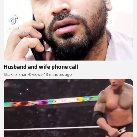
Husband and wife phone call
Shakil x khan
•
0 views
•
13 minutes ago