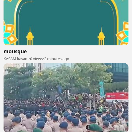
mousque
KASAM kasam
•
0 views
•
2 minutes ago