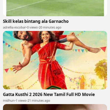
Skill kelas bintang ala Garnacho
adrellia escobar
•
0 views
•
20 minutes ago
Gatta Kusthi 2 2026 New Tamil Full HD Movie
midhun
•
1 views
•
21 minutes ago