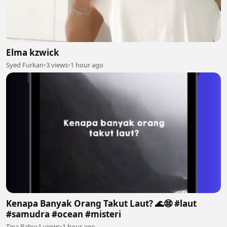
Elma kzwick
Syed Furkan
•
3 views
•
1 hour ago
Kenapa Banyak Orang Takut Laut? 🌊😨 #laut
#samudra #ocean #misteri
Tina Baby
•
1 views
•
1 hour ago