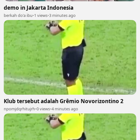
demo in Jakarta Indonesia
berkah do'a ibu
•
1 views
•
3 minutes ago
Klub tersebut adalah Grêmio Novorizontino 2
npomjdqrhitujrh
•
0 views
•
4 minutes ago