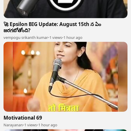
🚀 Epsilon BIG Update: August 15th న ఏం
జరగబోతోంది?
vempogu srikanth kumar
•
1 views
•
1 hour ago
Motivational 69
Narayanan
•
1 views
•
1 hour ago