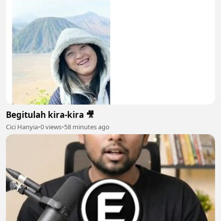
Begitulah kira-kira 🎥
Cici Hanyia
•
0 views
•
58 minutes ago