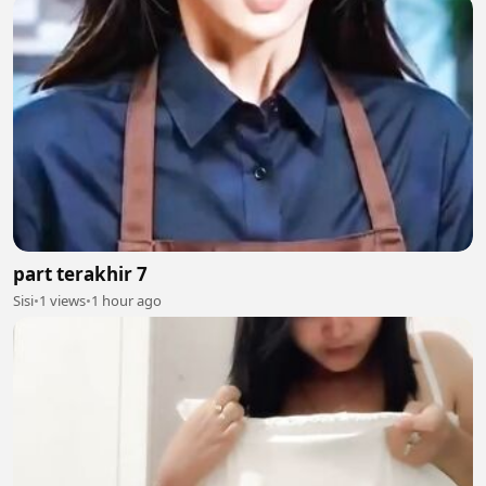
part terakhir 7
Sisi
•
1 views
•
1 hour ago