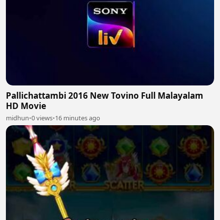
Pallichattambi 2016 New Tovino Full Malayalam
HD Movie
midhun
•
0 views
•
16 minutes ago