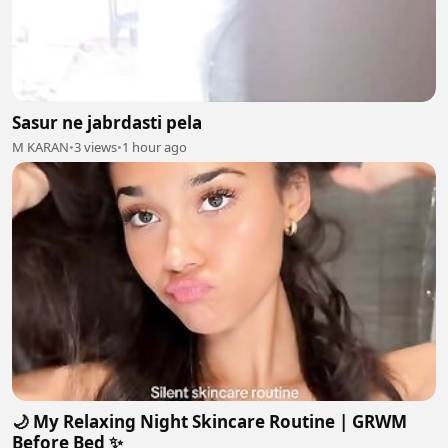
Sasur ne jabrdasti pela
M KARAN
•
3 views
•
1 hour ago
🌙 My Relaxing Night Skincare Routine | GRWM
Before Bed ✨