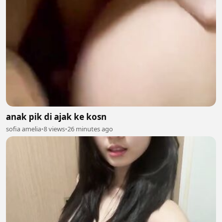
anak pik di ajak ke kosn
sofia amelia
•
8 views
•
26 minutes ago