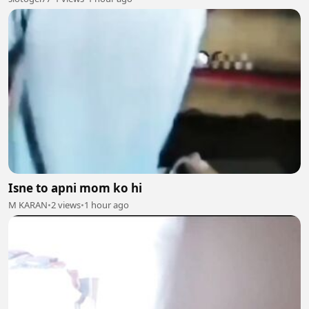
Isne to apni mom ko hi
M KARAN
•
2 views
•
1 hour ago