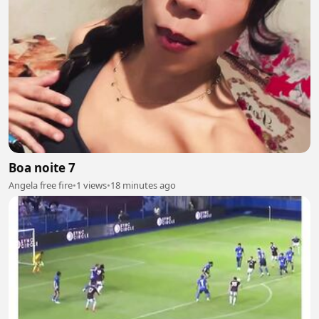
Boa noite 7
Angela free fire
•
1 views
•
18 minutes ago