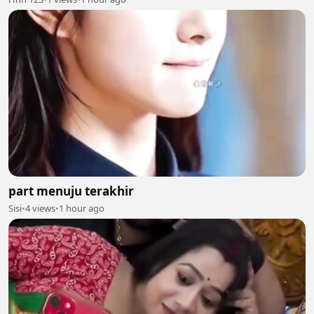
part menuju terakhir
Sisi
•
4 views
•
1 hour ago