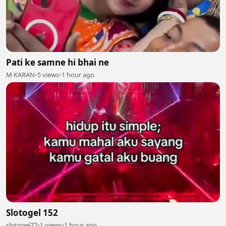
Pati ke samne hi bhai ne
M KARAN
•
5 views
•
1 hour ago
Slotogel 152
slotogel77
•
1 views
•
1 hour ago