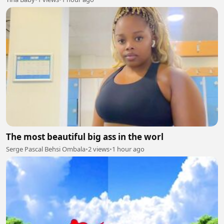
The most beautiful big ass in the worl
Serge Pascal Behsi Ombala
•
2 views
•
1 hour ago