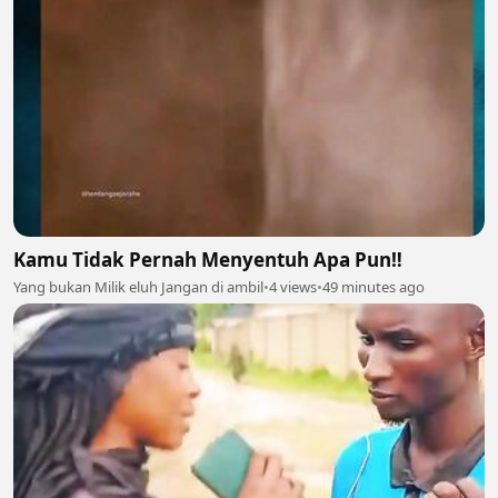
Kamu Tidak Pernah Menyentuh Apa Pun‼️
Yang bukan Milik eluh Jangan di ambil
•
4 views
•
49 minutes ago