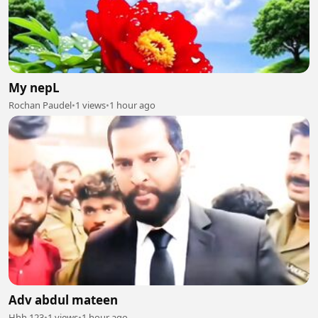
My nepL
Rochan Paudel
•
1 views
•
1 hour ago
Adv abdul mateen
Hhh 123
•
1 views
•
1 hour ago