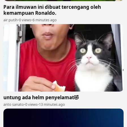
Para ilmuwan ini dibuat tercengang oleh
kemampuan Ronaldo.
air putih
•
0 views
•
6 minutes ago
untung ada helm penyelamat🤣
anto sanato
•
0 views
•
13 minutes ago