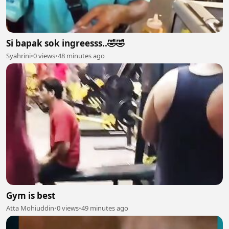
Si bapak sok ingreesss..🤣🤣
Syahrini
•
0 views
•
48 minutes ago
Gym is best
Atta Mohiuddin
•
0 views
•
49 minutes ago