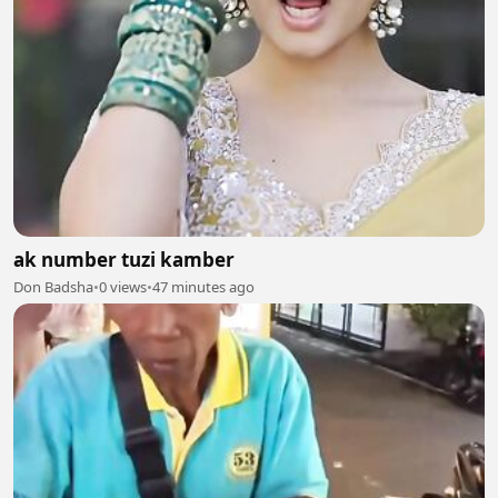
ak number tuzi kamber
Don Badsha
•
0 views
•
47 minutes ago