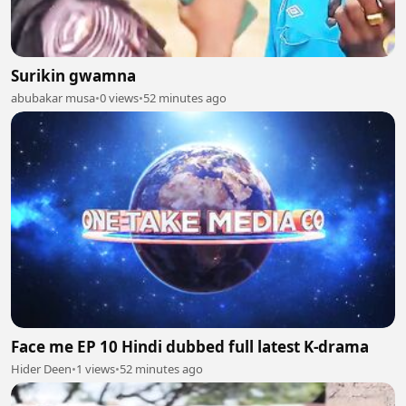
Surikin gwamna
abubakar musa
•
0 views
•
52 minutes ago
Face me EP 10 Hindi dubbed full latest K-drama
Hider Deen
•
1 views
•
52 minutes ago