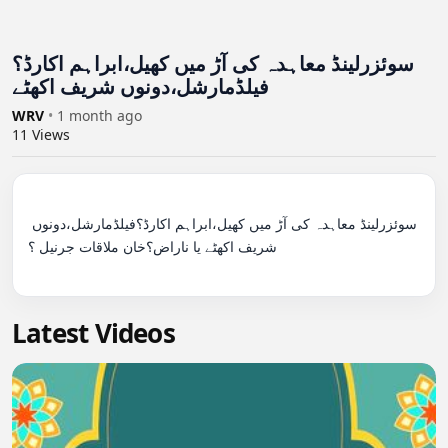
سوئزرلینڈ معاہدہ کی آڑ میں کھیل،ابراہم اکارڈ؟
فیلڈمارشل،دونوں شریف اکھٹے
WRV
•
1 month ago
11
Views
سوئزرلینڈ معاہدہ کی آڑ میں کھیل،ابراہم اکارڈ؟فیلڈمارشل،دونوں 
شریف اکھٹے یا ناراض؟خان ملاقات جرنیل ؟

Latest Videos