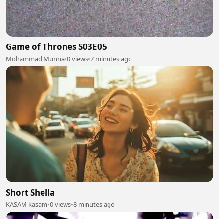
Game of Thrones S03E05
Mohammad Munna
•
0 views
•
7 minutes ago
Short Shella
KASAM kasam
•
0 views
•
8 minutes ago