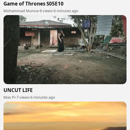
Game of Thrones S05E10
Mohammad Munna
•
8 views
•
6 minutes ago
UNCUT LIFE
Max Pi
•
7 views
•
6 minutes ago