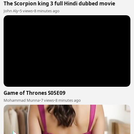
The Scorpion king 3 full Hindi dubbed movie
John Aly
•
5 views
•
8 minutes ago
Game of Thrones S05E09
Mohammad Munna
•
7 views
•
8 minutes ago