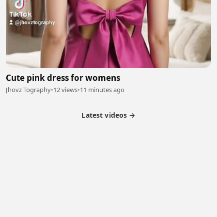
Cute pink dress for womens
Jhovz Tography
•
12 views
•
11 minutes ago
Latest videos →
Partner Program
Latest Videos
Terms of Service
About Us
Copyright
Cookie
Privacy
Contact
© 2026 Febspot. All Rights Reserved.