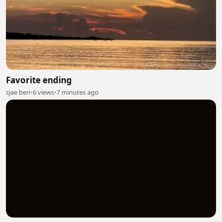
Favorite ending
sjae beri
•
6 views
•
7 minutes ago