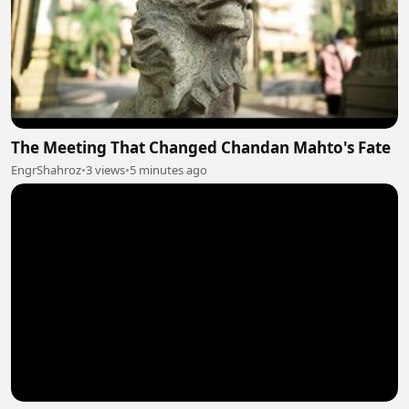
The Meeting That Changed Chandan Mahto's Fate
EngrShahroz
•
3 views
•
5 minutes ago