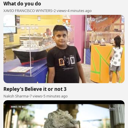
What do you do
XAVIO FRANCISCO WYNTERS
•
2 views
•
4 minutes ago
Repley's Believe it or not 3
Naksh Sharma
•
7 views
•
5 minutes ago