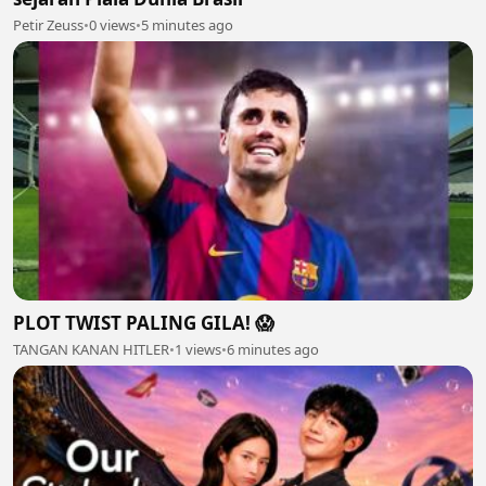
Petir Zeuss
•
0 views
•
5 minutes ago
PLOT TWIST PALING GILA! 😱
TANGAN KANAN HITLER
•
1 views
•
6 minutes ago