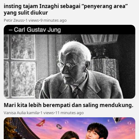
insting tajam Inzaghi sebagai “penyerang area”
yang sulit diukur
Petir Zeuss
•
1 views
•
9 minutes ago
Mari kita lebih berempati dan saling mendukung.
Vanisa Aulia kamila
•
1 views
•
11 minutes ago