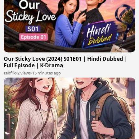
Our Sticky Love (2024) S01E01 | Hindi Dubbed |
Full Episode | K-Drama
zebflix
•
2 views
•
15 minutes ago