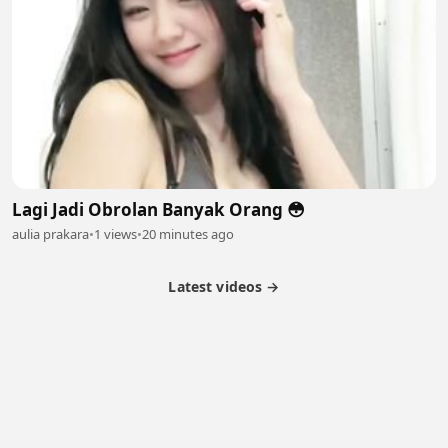
Lagi Jadi Obrolan Banyak Orang 😳
aulia prakara
•
1 views
•
20 minutes ago
Latest videos →
Partner Program
Latest Videos
Terms of Service
About Us
Copyright
Cookie