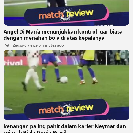
Ángel Di María menunjukkan kontrol luar biasa
dengan menahan bola di atas kepalanya
Petir Zeuss
•
0 views
•
5 minutes ago
kenangan paling pahit dalam karier Neymar dan
sejarah Piala Dunia Brasil