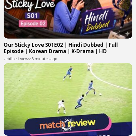
Our Sticky Love S01E02 | Hindi Dubbed | Full
Episode | Korean Drama | K-Drama | HD
zebflix
•
1 views
•
8 minutes ago