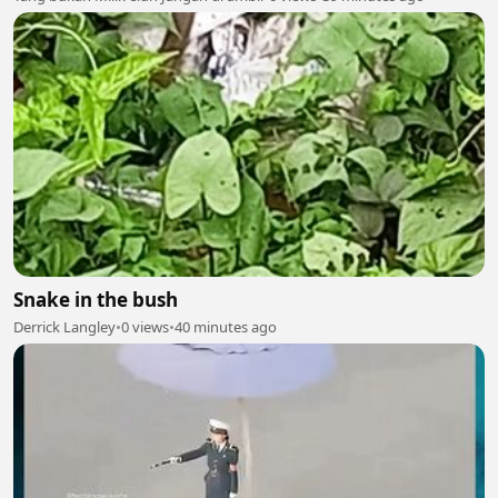
Snake in the bush
Derrick Langley
•
0 views
•
40 minutes ago