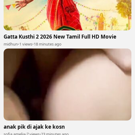
Gatta Kusthi 2 2026 New Tamil Full HD Movie
midhun
•
1 views
•
18 minutes ago
anak pik di ajak ke kosn
sofia amelia
•
7 views
•
23 minutes ago