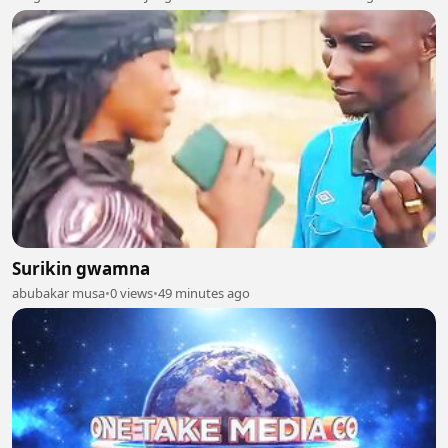
Surikin gwamna
abubakar musa
•
0 views
•
49 minutes ago