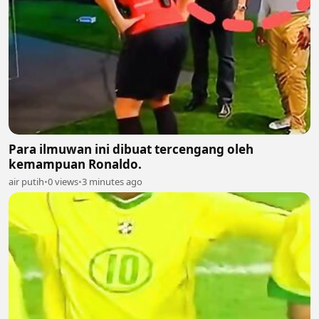
Para ilmuwan ini dibuat tercengang oleh
kemampuan Ronaldo.
air putih
•
0 views
•
3 minutes ago