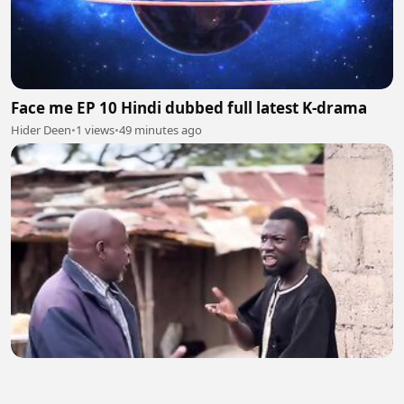
Face me EP 10 Hindi dubbed full latest K-drama
Hider Deen
•
1 views
•
49 minutes ago
Kasa ta dauki zafi
abubakar musa
•
0 views
•
51 minutes ago