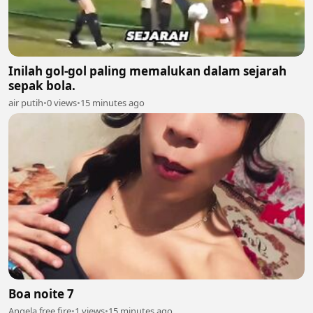
Inilah gol-gol paling memalukan dalam sejarah
sepak bola.
air putih
•
0 views
•
15 minutes ago
Boa noite 7
Angela free fire
•
1 views
•
15 minutes ago