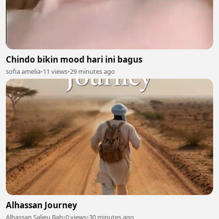
Chindo bikin mood hari ini bagus
sofia amelia
•
11 views
•
29 minutes ago
Alhassan Journey
Alhassan Salieu Bah
•
0 views
•
30 minutes ago