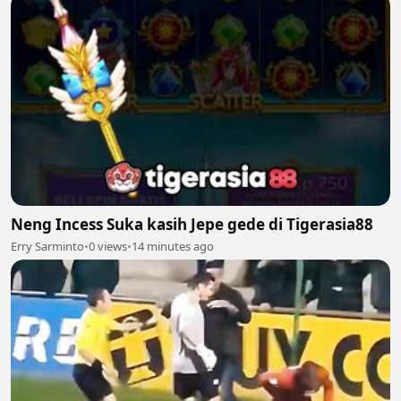
Neng Incess Suka kasih Jepe gede di Tigerasia88
Erry Sarminto
•
0 views
•
14 minutes ago