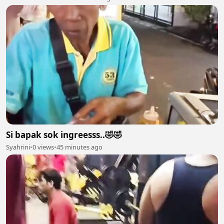
Si bapak sok ingreesss..🤣🤣
Syahrini
•
0 views
•
45 minutes ago