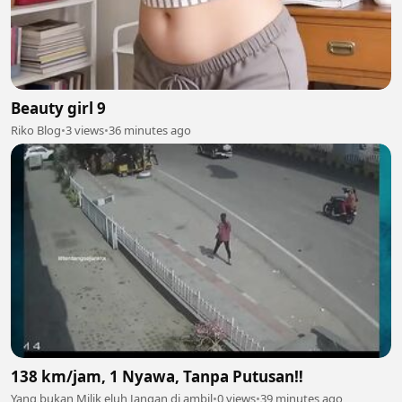
Beauty girl 9
Riko Blog
•
3 views
•
36 minutes ago
138 km/jam, 1 Nyawa, Tanpa Putusan‼️
Yang bukan Milik eluh Jangan di ambil
•
0 views
•
39 minutes ago