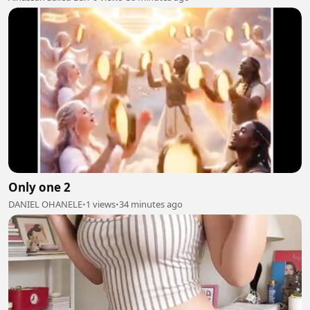
Only one 2
DANIEL OHANELE
•
1 views
•
34 minutes ago