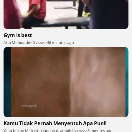
Gym is best
Atta Mohiuddin
•
0 views
•
46 minutes ago
Kamu Tidak Pernah Menyentuh Apa Pun‼️
Yang bukan Milik eluh Jangan di ambil
•
4 views
•
46 minutes ago