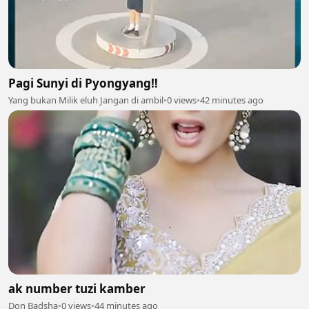
Pagi Sunyi di Pyongyang‼️
Yang bukan Milik eluh Jangan di ambil
•
0 views
•
42 minutes ago
ak number tuzi kamber
Don Badsha
•
0 views
•
44 minutes ago