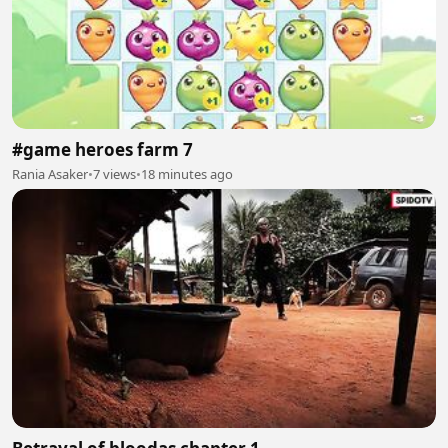
#game heroes farm 7
Rania Asaker
•
7 views
•
18 minutes ago