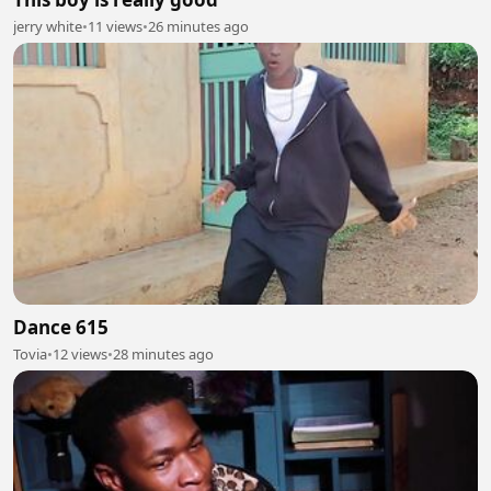
jerry white
•
11 views
•
26 minutes ago
Dance 615
Tovia
•
12 views
•
28 minutes ago