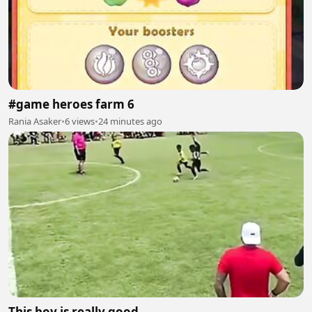
#game heroes farm 6
Rania Asaker
•
6 views
•
24 minutes ago
This boy is really good