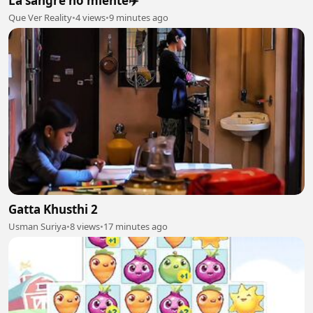
La sangre no miente✈️
Que Ver Reality
•
4 views
•
9 minutes ago
Gatta Khusthi 2
Usman Suriya
•
8 views
•
17 minutes ago