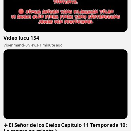
Video lucu 154
Viper manci
•
0 views
•
1 minute ago
✈️ El Señor de los Cielos Capítulo 11 Temporada 10: