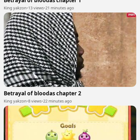
Betrayal of bloodas chapter 1
King yakzon
•
13 views
•
21 minutes ago
Betrayal of bloodas chapter 2
King yakzon
•
8 views
•
22 minutes ago