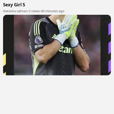
Sexy Girl 5
Natasha salman
•
2 views
•
45 minutes ago
Dilema Berat Leao
Areta Evelaine
•
0 views
•
45 minutes ago