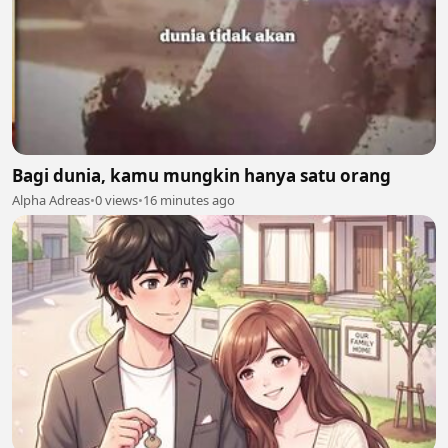
Bagi dunia, kamu mungkin hanya satu orang
Alpha Adreas
•
0 views
•
16 minutes ago