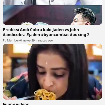
Prediksi Andi Cobra kalo Jaden vs John
#andicobra #jaden #byoncombat #boxing 2
Fu Member
•
0 views
•
39 minutes ago
Funny videos