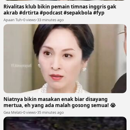
Rivalitas klub bikin pemain timnas inggris gak
akrab #drtirta #podcast #sepakbola #fyp
Apaan Tuh
•
0 views
•
33 minutes ago
Niatnya bikin masakan enak biar disayang
mertua, eh yang ada malah gosong semua! 😭
Gea Melati
•
0 views
•
35 minutes ago