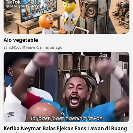
Alo vegetable
zahid4560
•
0 views
•
5 minutes ago
Ketika Neymar Balas Ejekan Fans Lawan di Ruang