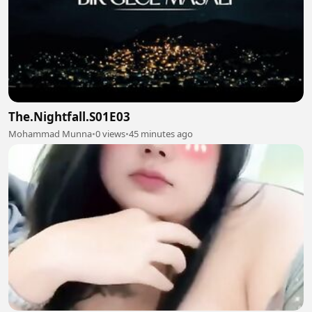
The.Nightfall.S01E03
Mohammad Munna
•
0 views
•
45 minutes ago