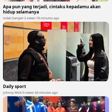
Apa pun yang terjadi, cintaku kepadamu akan
hidup selamanya
indah banget
•
2 views
•
18 minutes ago
Daily sport
Johnny Wick
•
0 views
•
26 minutes ago