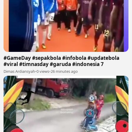
#GameDay #sepakbola #infobola #updatebola
#viral #timnasday #garuda #indonesia 7
Dimas Ardiansyah
•
0 views
•
26 minutes ago