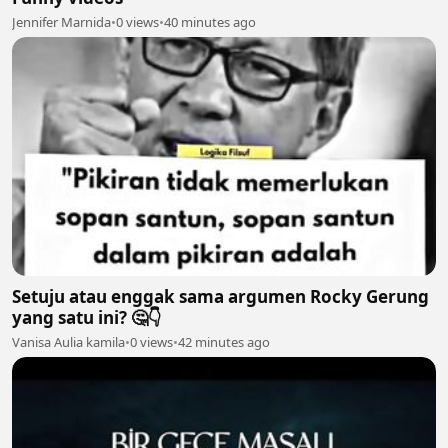
Jennifer Marnida
•
0 views
•
40 minutes ago
Setuju atau enggak sama argumen Rocky Gerung
yang satu ini? 🤔👇
Vanisa Aulia kamila
•
0 views
•
42 minutes ago