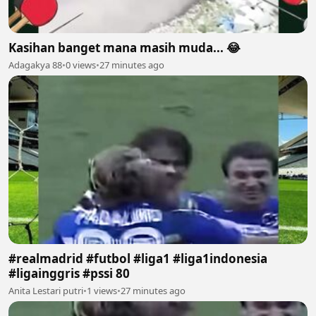
Kasihan banget mana masih muda... 😂
Adagakya 88
•
0 views
•
27 minutes ago
#realmadrid #futbol #liga1 #liga1indonesia
#ligainggris #pssi 80
Anita Lestari putri
•
1 views
•
27 minutes ago