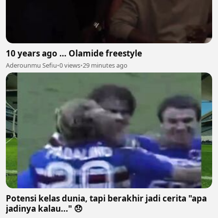
10 years ago … Olamide freestyle
Aderounmu Sefiu
•
0 views
•
29 minutes ago
Potensi kelas dunia, tapi berakhir jadi cerita "apa
jadinya kalau..." 😞