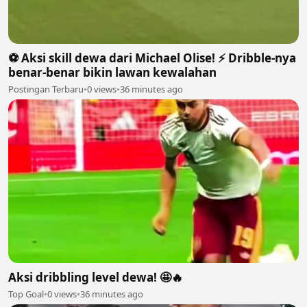
⚽️ Aksi skill dewa dari Michael Olise! ⚡️ Dribble-nya
benar-benar bikin lawan kewalahan
Postingan Terbaru
•
0 views
•
36 minutes ago
Aksi dribbling level dewa! 🤩🔥
Top Goal
•
0 views
•
36 minutes ago