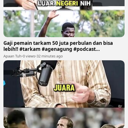
Gaji pemain tarkam 50 juta perbulan dan bisa
lebih!! #tarkam #agenagung #podcast
#sepakbola #fyp
Apaan Tuh
•
0 views
•
32 minutes ago