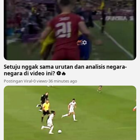
Setuju nggak sama urutan dan analisis negara-
negara di video ini? ⚽🔥
Postingan Viral
•
0 views
•
36 minutes ago