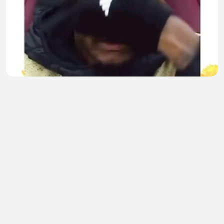
Malunya Sampai Jadi Kakek🤪
dedi rigandi
•
1 views
•
31 minutes ago