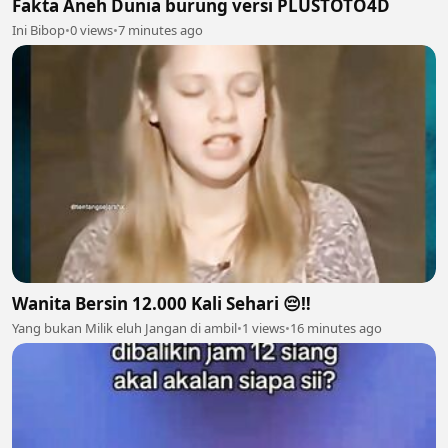
Fakta Aneh Dunia burung versi PLUSTOTO4D
Ini Bibop
•
0 views
•
7 minutes ago
Wanita Bersin 12.000 Kali Sehari 😔‼️
Yang bukan Milik eluh Jangan di ambil
•
1 views
•
16 minutes ago