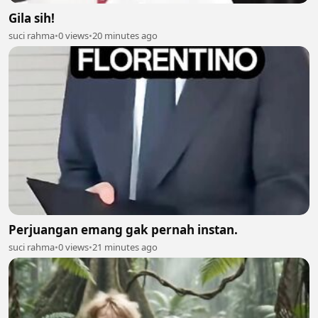
Gila sih!
suci rahma
•
0 views
•
20 minutes ago
Perjuangan emang gak pernah instan.
suci rahma
•
0 views
•
21 minutes ago