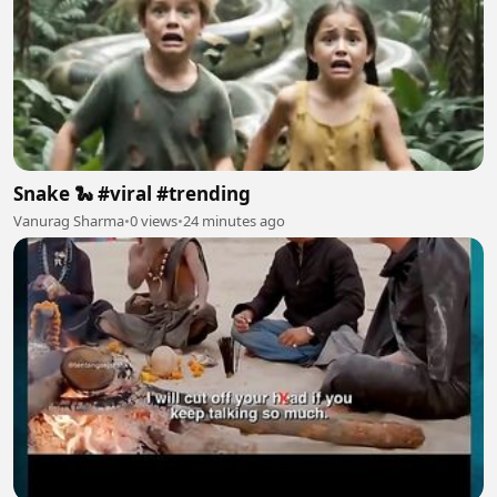
Snake 🐍 #viral #trending
Vanurag Sharma
•
0 views
•
24 minutes ago