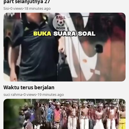
part selanjutnya 27
Sisi
•
0 views
•
18 minutes ago
Waktu terus berjalan
suci rahma
•
0 views
•
19 minutes ago