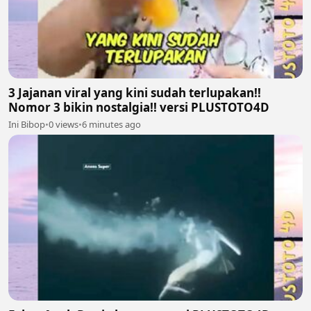
3 Jajanan viral yang kini sudah terlupakan!!
Nomor 3 bikin nostalgia!! versi PLUSTOTO4D
Ini Bibop
•
0 views
•
6 minutes ago