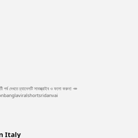
ী পর্ব দেখতে চ্যানেলটি সাবস্ক্রাইব ও ফলো করুন! 🥕
onbanglaviralshortsridanvai
n Italy