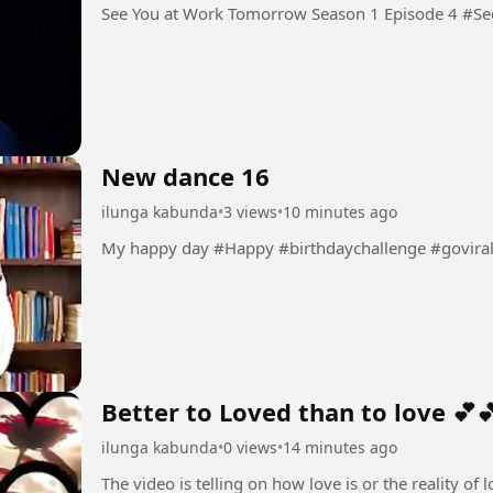
See You
New dance 16
ilunga kabunda
•
3 views
•
10 minutes ago
My happy day #Happy #birthdaychallenge #govira
Better to Loved than to love 💕
ilunga kabunda
•
0 views
•
14 minutes ago
The video is telling on how love is or the reality of love 💕💕 #Love💕 #amo