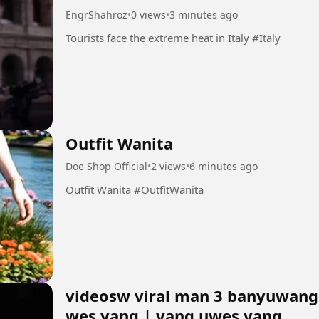
EngrShahroz
•
0 views
•
3 minutes ago
Tourists face the extreme heat in Italy #Italy
Outfit Wanita
Doe Shop Official
•
2 views
•
6 minutes ago
Outfit Wanita #OutfitWanita
videosw viral man 3 banyuwangi
wes yang | yang uwes yang