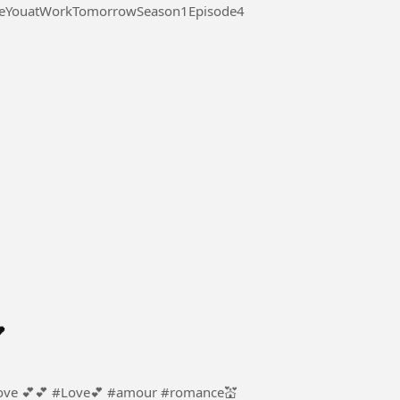
 at Work Tomorrow Season 1 Episode 4 #SeeYouatWorkTomorrowSeason1Episode4
l

ur #romance💒