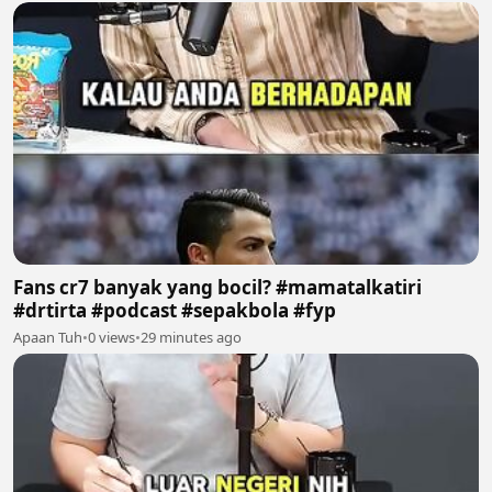
Fans cr7 banyak yang bocil? #mamatalkatiri
#drtirta #podcast #sepakbola #fyp
Apaan Tuh
•
0 views
•
29 minutes ago