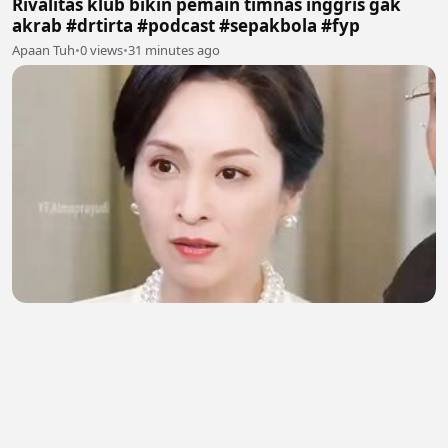
Rivalitas klub bikin pemain timnas inggris gak
akrab #drtirta #podcast #sepakbola #fyp
Apaan Tuh
•
0 views
•
31 minutes ago
Niatnya bikin masakan enak biar disayang
mertua, eh yang ada malah gosong semua! 😭
Gea Melati
•
0 views
•
33 minutes ago