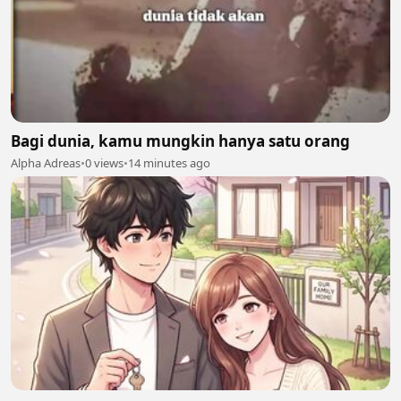
Bagi dunia, kamu mungkin hanya satu orang
Alpha Adreas
•
0 views
•
14 minutes ago