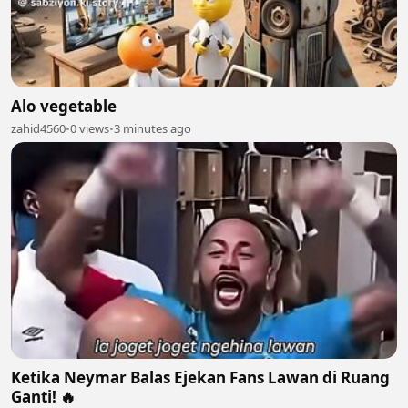
Alo vegetable
zahid4560
•
0 views
•
3 minutes ago
Ketika Neymar Balas Ejekan Fans Lawan di Ruang
Ganti! 🔥