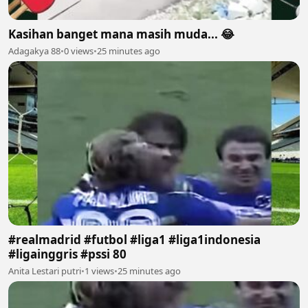
Kasihan banget mana masih muda... 😂
Adagakya 88
•
0 views
•
25 minutes ago
#realmadrid #futbol #liga1 #liga1indonesia
#ligainggris #pssi 80
Anita Lestari putri
•
1 views
•
25 minutes ago