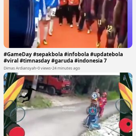
#GameDay #sepakbola #infobola #updatebola
#viral #timnasday #garuda #indonesia 7
Dimas Ardiansyah
•
0 views
•
24 minutes ago