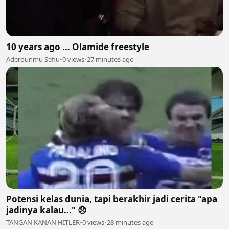
10 years ago … Olamide freestyle
Aderounmu Sefiu
•
0 views
•
27 minutes ago
Potensi kelas dunia, tapi berakhir jadi cerita "apa
jadinya kalau..." 😞
TANGAN KANAN HITLER
•
0 views
•
28 minutes ago