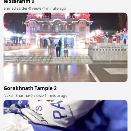
le sserafim 9
ahmad safder
•
0 views
•
1 minute ago
Gorakhnath Tample 2
Naksh Sharma
•
0 views
•
1 minute ago