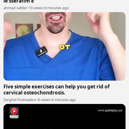
le sserafim 8
ahmad safder
•
10 views
•
6 minutes ago
Five simple exercises can help you get rid of
cervical osteochondrosis.
Serghei Podreadov
•
8 views
•
6 minutes ago