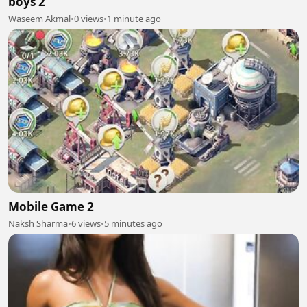
boys 2
Waseem Akmal
•
0 views
•
1 minute ago
Mobile Game 2
Naksh Sharma
•
6 views
•
5 minutes ago