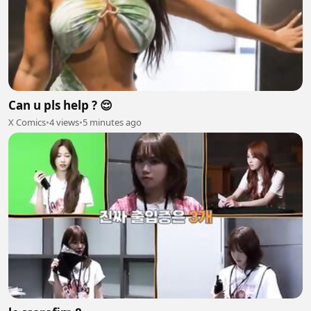
Can u pls help ? 😌
X Comics
•
4 views
•
5 minutes ago