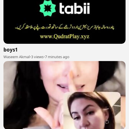
boys1
Waseem Akmal
•
3 views
•
7 minutes ago