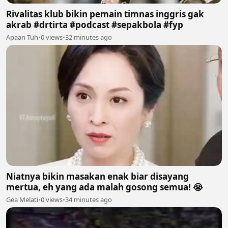
Rivalitas klub bikin pemain timnas inggris gak
akrab #drtirta #podcast #sepakbola #fyp
Apaan Tuh
•
0 views
•
32 minutes ago
Niatnya bikin masakan enak biar disayang
mertua, eh yang ada malah gosong semua! 😭
Gea Melati
•
0 views
•
34 minutes ago