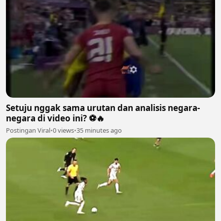
Setuju nggak sama urutan dan analisis negara-
negara di video ini? ⚽🔥
Postingan Viral
•
0 views
•
35 minutes ago