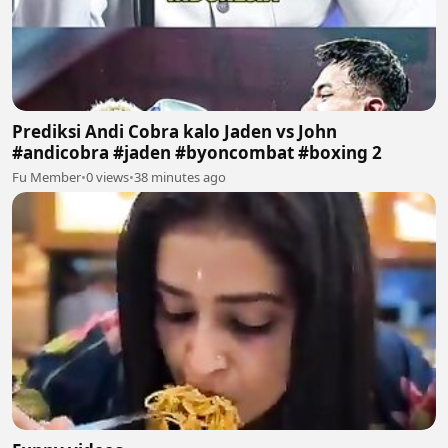
Prediksi Andi Cobra kalo Jaden vs John
#andicobra #jaden #byoncombat #boxing 2
Fu Member
•
0 views
•
38 minutes ago