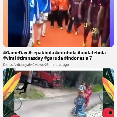
#GameDay #sepakbola #infobola #updatebola
#viral #timnasday #garuda #indonesia 7
Dimas Ardiansyah
•
0 views
•
25 minutes ago