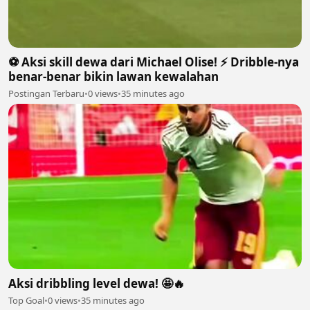
⚽️ Aksi skill dewa dari Michael Olise! ⚡️ Dribble-nya
benar-benar bikin lawan kewalahan
Postingan Terbaru
•
0 views
•
35 minutes ago
Aksi dribbling level dewa! 🤩🔥
Top Goal
•
0 views
•
35 minutes ago