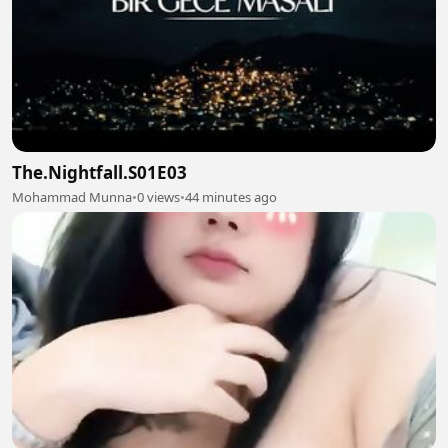
The.Nightfall.S01E03
Mohammad Munna
•
0 views
•
44 minutes ago