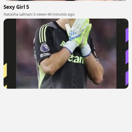
Sexy Girl 5
Natasha salman
•
2 views
•
44 minutes ago
Dilema Berat Leao
Areta Evelaine
•
0 views
•
44 minutes ago