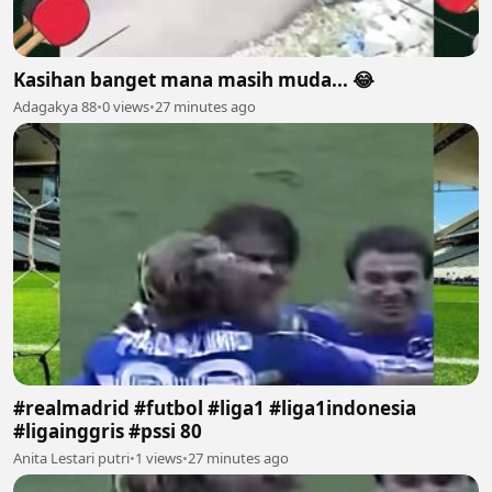
Kasihan banget mana masih muda... 😂
Adagakya 88
•
0 views
•
27 minutes ago
#realmadrid #futbol #liga1 #liga1indonesia
#ligainggris #pssi 80
Anita Lestari putri
•
1 views
•
27 minutes ago