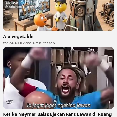
Alo vegetable
zahid4560
•
0 views
•
4 minutes ago
Ketika Neymar Balas Ejekan Fans Lawan di Ruang