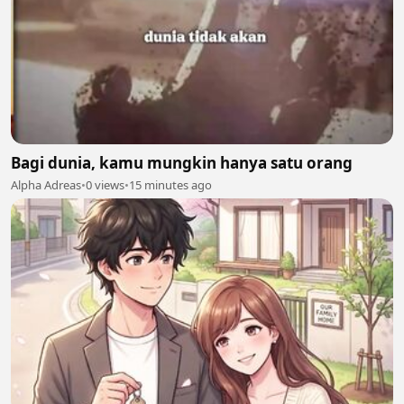
Bagi dunia, kamu mungkin hanya satu orang
Alpha Adreas
•
0 views
•
15 minutes ago