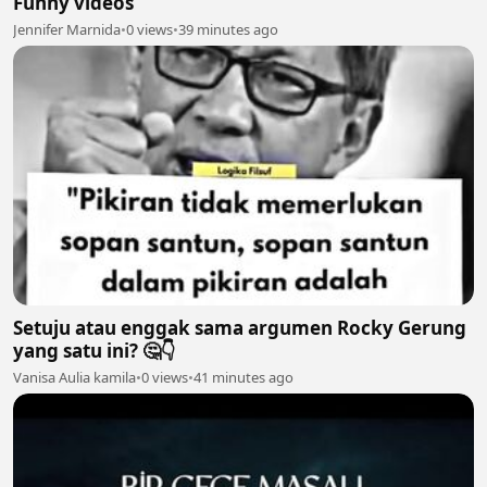
Funny videos
Jennifer Marnida
•
0 views
•
39 minutes ago
Setuju atau enggak sama argumen Rocky Gerung
yang satu ini? 🤔👇
Vanisa Aulia kamila
•
0 views
•
41 minutes ago