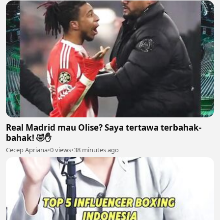
Real Madrid mau Olise? Saya tertawa terbahak-
bahak! 🤣✋
Cecep Apriana
•
0 views
•
38 minutes ago