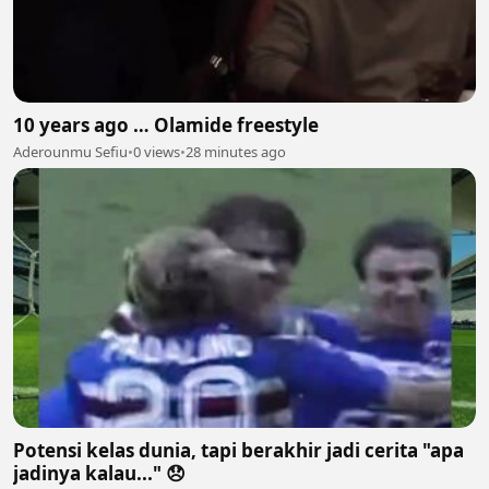
10 years ago … Olamide freestyle
Aderounmu Sefiu
•
0 views
•
28 minutes ago
Potensi kelas dunia, tapi berakhir jadi cerita "apa
jadinya kalau..." 😞