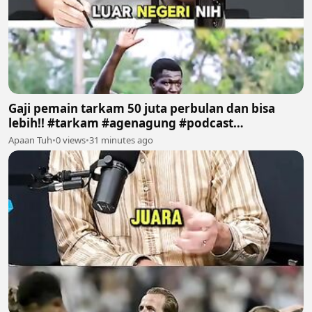
Gaji pemain tarkam 50 juta perbulan dan bisa
lebih!! #tarkam #agenagung #podcast
#sepakbola #fyp
Apaan Tuh
•
0 views
•
31 minutes ago