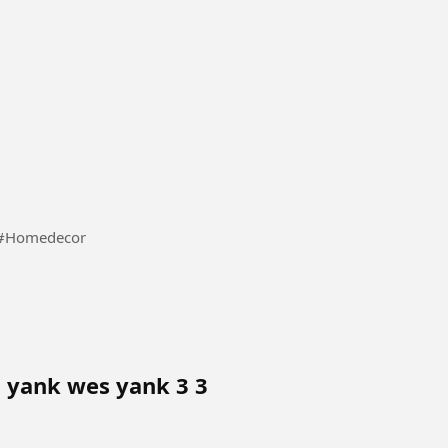
 to design your home in a breath taking order #Homedecor
i yank wes yank 3 3