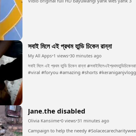
Vidio original full HD bayuwangi yank wes yank 3
সবাই মিলে এই প্রথম হান্ডি চিকেন রান্না
My All Apps
•
1 views
•
30 minutes ago
সবাই মিলে এই প্রথম হান্ডি চিকেন রান্না #সবাইমিলেএইপ্রথমহান্ডিচিকেনরান্না #ঐতিহাসিকমুহূর্তএবংআসলআনন্দ #myfastvlog
#viral #foryou #amazing #shorts #keraniganjvlogg
Jane.the disabled
Olivia Kansiime
•
0 views
•
31 minutes ago
Campaign to help the needy #Solacecarecharityw