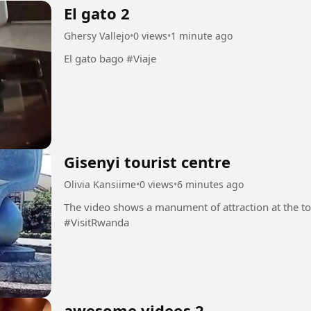
El gato 2
Ghersy Vallejo
•
0 views
•
1 minute ago
El gato bago #Viaje
Gisenyi tourist centre
Olivia Kansiime
•
0 views
•
6 minutes ago
The video shows a manument of attraction at the tou
#VisitRwanda
awesome videos 2