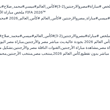
ملخص مباراة الأرجن

مصروالارجنتين الان مباشر#ملخص #مباراة#مصروالارجنتين(2
