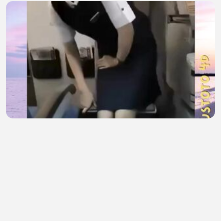
Bukan Kebetulan, Ini Alasan Pramugari Duduk
Menghadap Penumpang versi PLUSTOTO4D
Ini Bibop
•
3 views
•
48 minutes ago