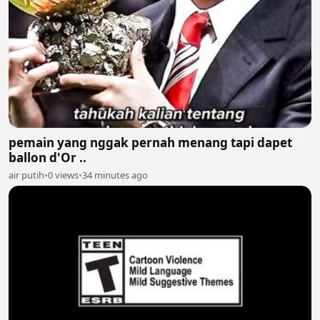
pemain yang nggak pernah menang tapi dapet
ballon d'Or ..
air putih
•
0 views
•
34 minutes ago