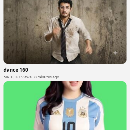
dance 160
MR. BJD
•
1 views
•
38 minutes ago