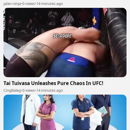
jalan ninja
•
0 views
•
14 minutes ago
Tai Tuivasa Unleashes Pure Chaos In UFC!
CingBaleg
•
0 views
•
14 minutes ago