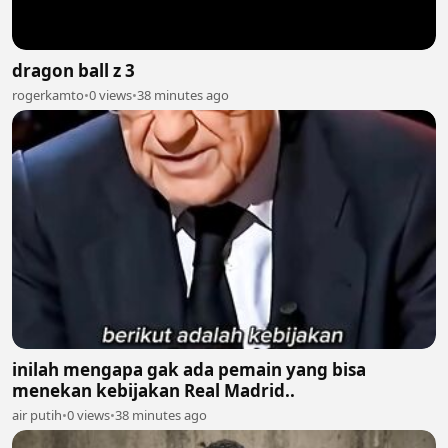
dragon ball z 3
rogerkamto
•
0 views
•
38 minutes ago
inilah mengapa gak ada pemain yang bisa
menekan kebijakan Real Madrid..
air putih
•
0 views
•
38 minutes ago