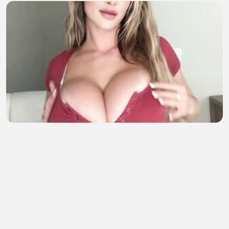
does it looks good?
dum dummy
•
6 views
•
38 minutes ago