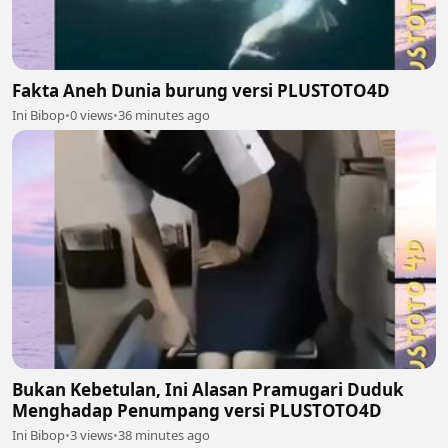
Fakta Aneh Dunia burung versi PLUSTOTO4D
Ini Bibop
•
0 views
•
36 minutes ago
Bukan Kebetulan, Ini Alasan Pramugari Duduk
Menghadap Penumpang versi PLUSTOTO4D
Ini Bibop
•
3 views
•
38 minutes ago