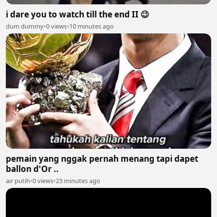
i dare you to watch till the end II 😉
dum dummy
•
0 views
•
10 minutes ago
pemain yang nggak pernah menang tapi dapet
ballon d'Or ..
air putih
•
0 views
•
23 minutes ago