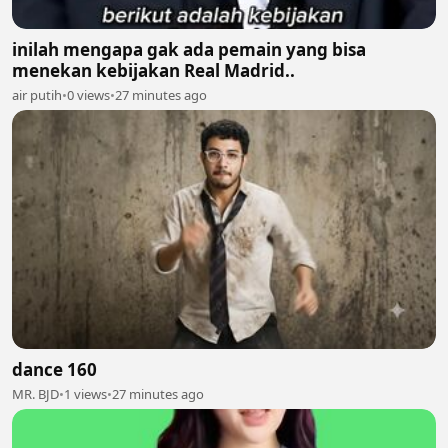
inilah mengapa gak ada pemain yang bisa
menekan kebijakan Real Madrid..
air putih
•
0 views
•
27 minutes ago
dance 160
MR. BJD
•
1 views
•
27 minutes ago