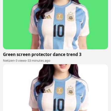
Green screen protector dance trend 3
Netizen
•
3 views
•
33 minutes ago