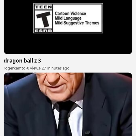
dragon ball z 3
rogerkamto
•
0 views
•
27 minutes ago