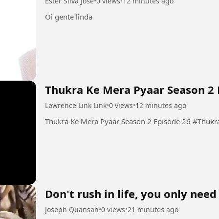
Ester Silva José
•
0 views
•
12 minutes ago
Oi gente linda
Thukra Ke Mera Pyaar Season 2 
Lawrence Link Link
•
0 views
•
12 minutes ago
Thukra Ke Mera
Don't rush in life, you only need
Joseph Quansah
•
0 views
•
21 minutes ago