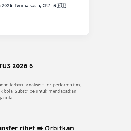
2026. Terima kasih, CR7! 🐐🇵🇹

US 2026 6
ingan terbaru Analisis skor, performa tim,
mendapatkan
la terbaru setiap hari. #nagabola
nsfer ribet ➡️ Orbitkan