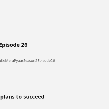
Episode 26
 Pyaar Season 2 Episode 26 #ThukraKeMeraPyaarSeason2Episode26
 plans to succeed