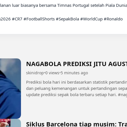
lanan luar biasanya bersama Timnas Portugal setelah Piala Dunia 
ia2026 #CR7 #FootballShorts #SepakBola #WorldCup #Ronaldo

NAGABOLA PREDIKSI JITU AGUST
skinidrop
•
0 views
•
5 minutes ago
Prediksi bola hari ini berdasarkan statistik pertand
dan peluang kemenangan untuk pertandingan sepak bola. Subscribe untuk 
update prediksi sepak bo
Siklus Barcelona tiap musim: Tra