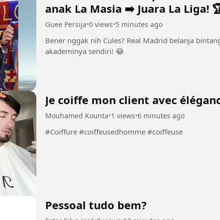
anak La Masia ➡️ Juara La Liga! 
Guee Persija
•
0 views
•
5 minutes ago
Bener nggak nih Cules? Real Madrid belanja bintang
akademinya sendiri! 😂
Je coiffe mon client avec élégan
Mouhamed Kounta
•
1 views
•
6 minutes ago
#Coiffure #coiffeusedhomme #coiffeuse
Pessoal tudo bem?