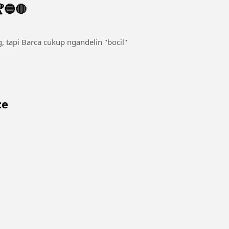
🔵🔴
, tapi Barca cukup ngandelin "bocil"
ce