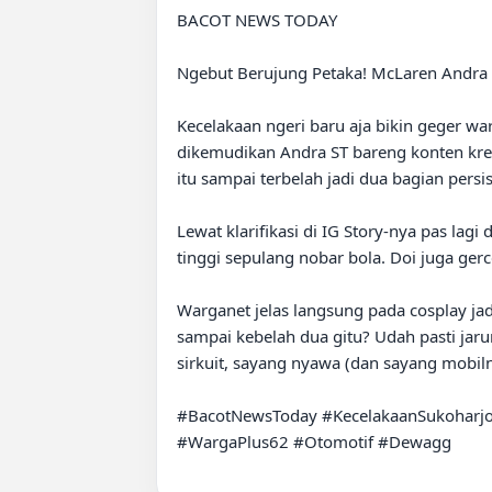
BACOT NEWS TODAY

Ngebut Berujung Petaka! McLaren Andra S
Kecelakaan ngeri baru aja bikin geger wa
dikemudikan Andra ST bareng konten krea
itu sampai terbelah jadi dua bagian persi
Lewat klarifikasi di IG Story-nya pas lag
tinggi sepulang nobar bola. Doi juga ge
Warganet jelas langsung pada cosplay jadi 
sampai kebelah dua gitu? Udah pasti jaru
sirkuit, sayang nyawa (dan sayang mobilny
#BacotNewsToday #KecelakaanSukoharjo 
#WargaPlus62 #Otomotif #Dewagg
