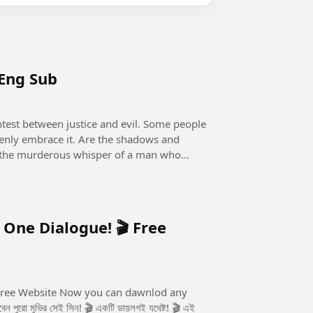
 Eng Sub
openly embrace it. Are the shadows and
 it the murderous whisper of a man who
 One Dialogue! 🎬 Free
u can dawnlod any