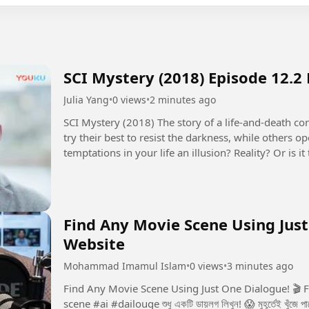
SCI Mystery (2018) Episode 12.2
Julia Yang
•
0 views
•
2 minutes ago
SCI Mystery (2018) The story of a life-and-death contest between justice and evil. Some people
try their best to resist the darkness, while others 
temptations in your life an illusion? Reality? Or is
seems to control...
Find Any Movie Scene Using Just
Website
Mohammad Imamul Islam
•
0 views
•
3 minutes ago
Find Any Movie Scene Using Just One Dialogue! 🎬 Free Website Now yo
scene #ai #dailouge শুধু একটি ডায়লগ লিখুন! 😱 মুহূর্তেই খুঁজে পাবেন পুরো মুভির সেই সিন! 🎬 একটি ডায়লগই যথেষ্ট! 🎬 এই