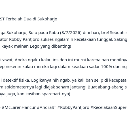
T Terbelah Dua di Sukoharjo

rga Sukoharjo, Solo pada Rabu (8/7/2026) dini hari, bre! Sebuah
tor Robby Pantjoro sukses ngalamin kecelakaan tunggal. Saking 
s kayak mainan Lego yang dibanting!

i dirawat, Andra ngaku kalau insiden ini murni karena ban mobilny
rcep nekenin kalau mereka lagi dalam keadaan sadar 100% dan ng
detektif fisika. Logikanya nih ngab, ya kali ban selip di kecepata
m spidometernya lagi diajak senam jantung! Buat abang-abang seka
a juga, kan kasihan sparepart-nya).

#McLarenHancur #AndraST #RobbyPantjoro #KecelakaanSupercar