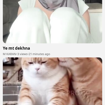
Ye mt dekhna
M KARAN
•
3 views
•
21 minutes ago