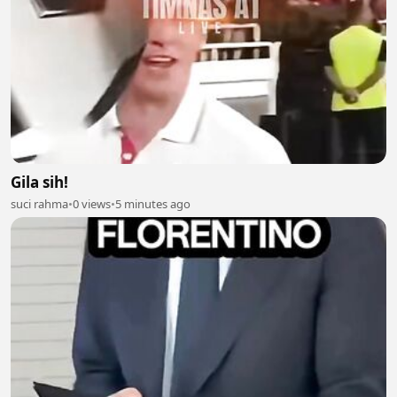
Gila sih!
suci rahma
•
0 views
•
5 minutes ago