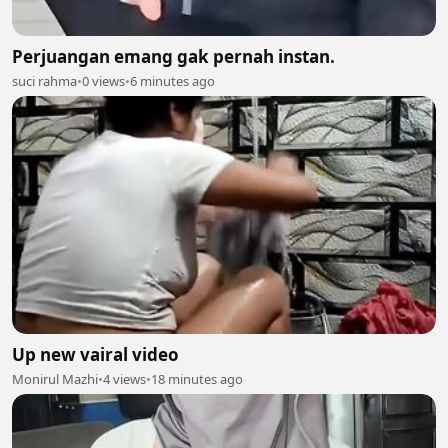
Perjuangan emang gak pernah instan.
suci rahma
•
0 views
•
6 minutes ago
Up new vairal video
Monirul Mazhi
•
4 views
•
18 minutes ago