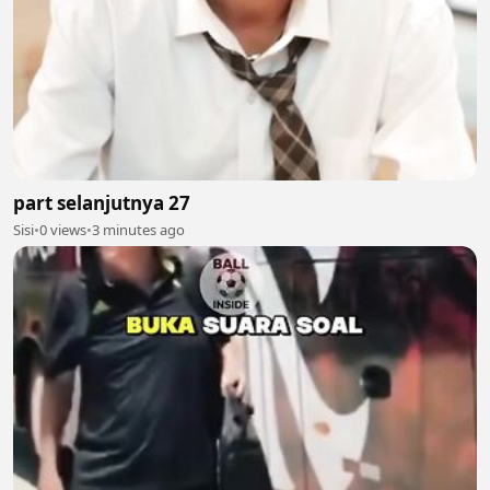
part selanjutnya 27
Sisi
•
0 views
•
3 minutes ago