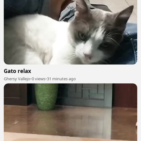
Gato relax
Ghersy Vallejo
•
0 views
•
31 minutes ago