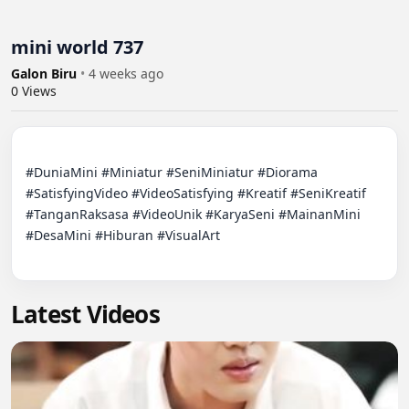
mini world 737
Galon Biru
•
4 weeks ago
0
Views
#DuniaMini #Miniatur #SeniMiniatur #Diorama 
#SatisfyingVideo #VideoSatisfying #Kreatif #SeniKreatif 
#TanganRaksasa #VideoUnik #KaryaSeni #MainanMini 
#DesaMini #Hiburan #VisualArt

Latest Videos