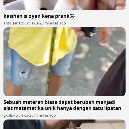
kasihan si oyen kena prank🤣
anto sanato
•
0 views
•
23 minutes ago
Sebuah meteran biasa dapat berubah menjadi
alat matematika unik hanya dengan satu lipatan
gxolio
•
0 views
•
25 minutes ago