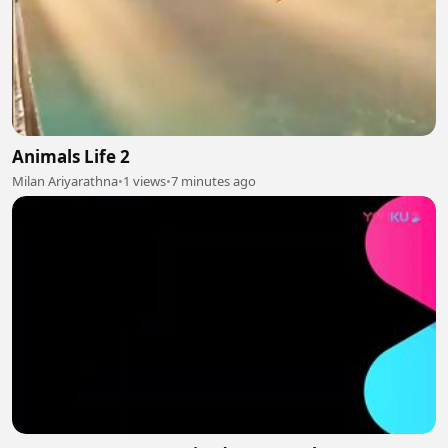
Animals Life 2
Milan Ariyarathna
•
1 views
•
7 minutes ago