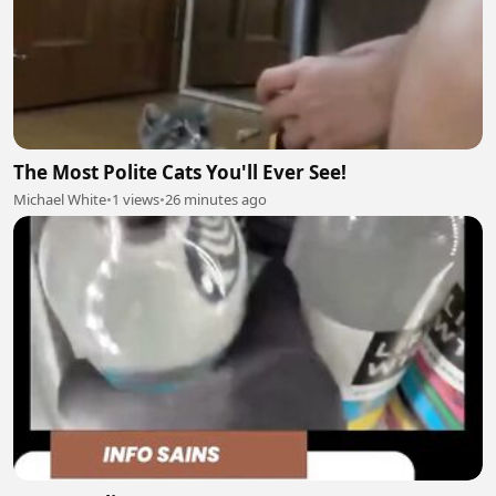
The Most Polite Cats You'll Ever See!
Michael White
•
1 views
•
26 minutes ago