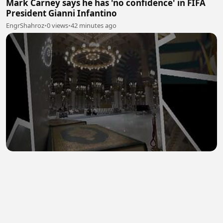
Mark Carney says he has 'no confidence' in FIFA
President Gianni Infantino
EngrShahroz
•
0 views
•
42 minutes ago
Madinah 14
0Ghazaam
•
0 views
•
43 minutes ago