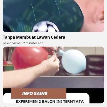
Tanpa Membuat Lawan Cedera
pale
•
1 views
•
32 minutes ago