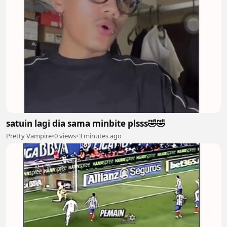
satuin lagi dia sama minbite plsss🤣🤣
Pretty Vampire
•
0 views
•
3 minutes ago