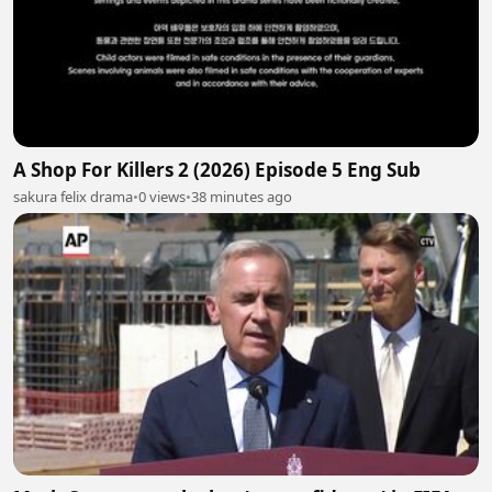
A Shop For Killers 2 (2026) Episode 5 Eng Sub
sakura felix drama
•
0 views
•
38 minutes ago