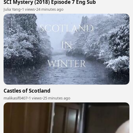
SCI Mystery (2018) Episode 7 Eng Sub
Julia Yang
•
1 views
•
24 minutes ago
Castles of Scotland
malikasif0407
•
1 views
•
25 minutes ago