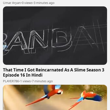
Umar Aryan
•
0 views
•
3 minutes ago
That Time I Got Reincarnated As A Slime Season 3
Episode 16 In Hindi
PLAYER786
•
1 views
•
7 minutes ago