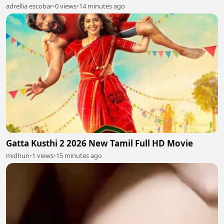
adrellia escobar
•
0 views
•
14 minutes ago
Gatta Kusthi 2 2026 New Tamil Full HD Movie
midhun
•
1 views
•
15 minutes ago