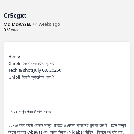
Cr5cgxt
MD MDRASEL
•
4 weeks ago
0
Views
Home

Ghibli হিজাবি ক্যারেক্টার প্রমপ্ট

Tech & shotsJuly 03, 20260

Ghibli হিজাবি ক্যারেক্টার প্রমপ্ট

 নিচের সম্পুর্ন প্রমপ্ট কপি করুনঃ

২২-২৫ বছর বয়সী একজন শান্ত, মার্জিত ও কোমল স্বভাবের মুসলিম তরুণী। তিনি সম্পূর্ণ 
কালো আবায়া (Abaya) এবং কালো নিকাব (Niqab) পরিহিত। নিকাবে শুধু তাঁর বড়, 