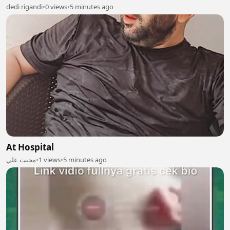
dedi rigandi
•
0 views
•
5 minutes ago
At Hospital
محبت علي
•
1 views
•
5 minutes ago