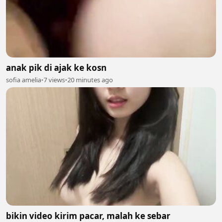
anak pik di ajak ke kosn
sofia amelia
•
7 views
•
20 minutes ago
bikin video kirim pacar, malah ke sebar