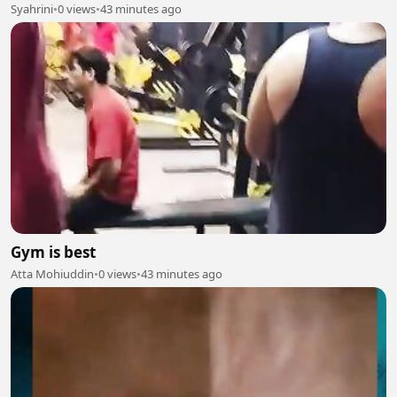
Syahrini
•
0 views
•
43 minutes ago
Gym is best
Atta Mohiuddin
•
0 views
•
43 minutes ago