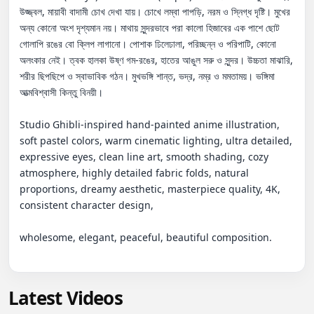
উজ্জ্বল, মায়াবী বাদামী চোখ দেখা যায়। চোখে লম্বা পাপড়ি, নরম ও স্নিগ্ধ দৃষ্টি। মুখের 
অন্য কোনো অংশ দৃশ্যমান নয়। মাথায় সুন্দরভাবে পরা কালো হিজাবের এক পাশে ছোট 
গোলাপি রঙের বো ক্লিপ লাগানো। পোশাক ঢিলেঢালা, পরিচ্ছন্ন ও পরিপাটি, কোনো 
অলংকার নেই। ত্বক হালকা উষ্ণ গম-রঙের, হাতের আঙুল সরু ও সুন্দর। উচ্চতা মাঝারি, 
শরীর ছিপছিপে ও স্বাভাবিক গঠন। মুখভঙ্গি শান্ত, ভদ্র, নম্র ও মমতাময়। ভঙ্গিমা 
আত্মবিশ্বাসী কিন্তু বিনয়ী। 

Studio Ghibli-inspired hand-painted anime illustration, 
soft pastel colors, warm cinematic lighting, ultra detailed, 
expressive eyes, clean line art, smooth shading, cozy 
atmosphere, highly detailed fabric folds, natural 
proportions, dreamy aesthetic, masterpiece quality, 4K, 
consistent character design,

wholesome, elegant, peaceful, beautiful composition.

Latest Videos