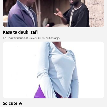
Kasa ta dauki zafi
abubakar musa
•
0 views
•
49 minutes ago
So cute 🔥