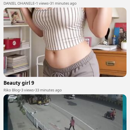
DANIEL OHANELE
•
1 views
•
31 minutes ago
Beauty girl 9
Riko Blog
•
3 views
•
33 minutes ago