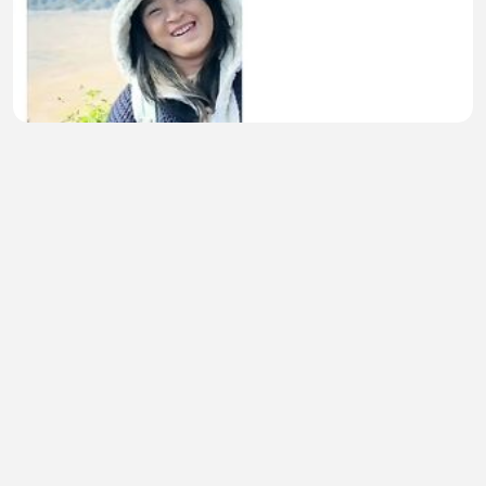
Begitulah kira-kira 🎥
Cici Hanyia
•
0 views
•
53 minutes ago
🚀 Epsilon BIG Update: August 15th న ఏం