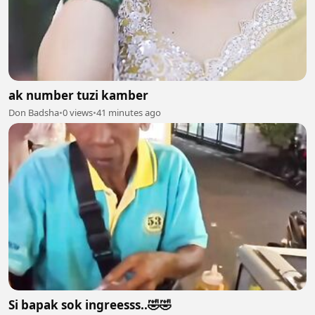
ak number tuzi kamber
Don Badsha
•
0 views
•
41 minutes ago
Si bapak sok ingreesss..🤣🤣