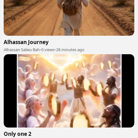
Alhassan Journey
Alhassan Salieu Bah
•
0 views
•
28 minutes ago
Only one 2