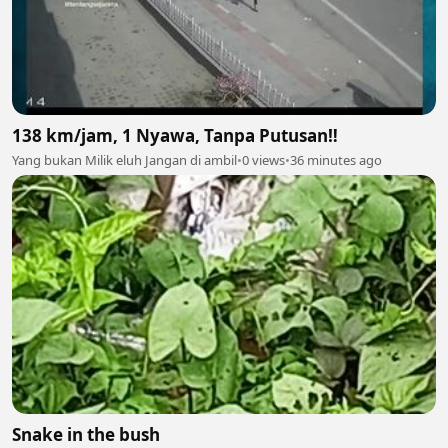
138 km/jam, 1 Nyawa, Tanpa Putusan‼️
Yang bukan Milik eluh Jangan di ambil
•
0 views
•
36 minutes ago
Snake in the bush