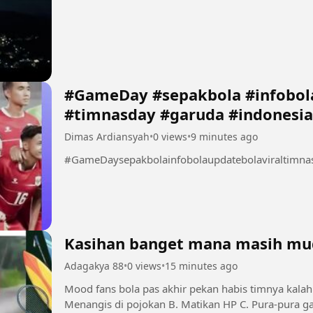
#GameDay #sepakbola #infobola
#timnasday #garuda #indonesia
Dimas Ardiansyah
•
0 views
•
9 minutes ago
#GameDaysepakbolainfobolaupdatebolaviraltimna
Kasihan banget mana masih mud
Adagakya 88
•
0 views
•
15 minutes ago
Mood fans bola pas akhir pekan habis timnya kalah. Kalo tim lu kalah, biasanya ngapain? 
Menangis di pojokan B. Matikan HP C. Pura-pura ga suka bola 💾 Save & S