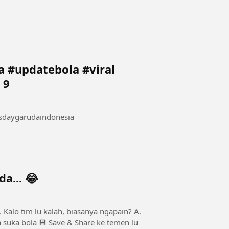
 #updatebola #viral
 9
sdaygarudaindonesia
a... 😂
A.
hare ke temen lu