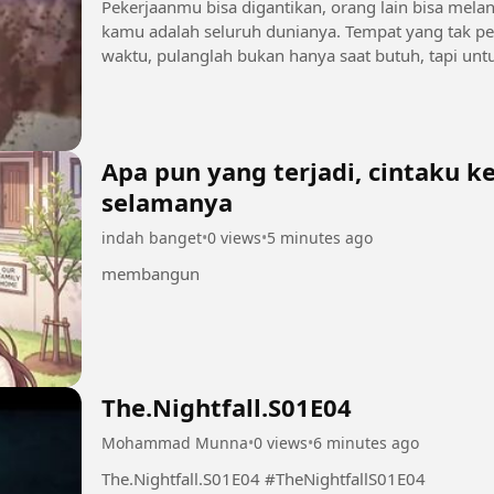
Pekerjaanmu bisa digantikan, orang lain bisa melanjutkan hidupnya.
kamu adalah seluruh dunianya. Tempat yang tak pernah ada ga
waktu, pulanglah bukan hanya saat butuh, tapi 
tersenyum. Jangan menunggu...
Apa pun yang terjadi, cintaku 
selamanya
indah banget
•
0 views
•
5 minutes ago
membangun
The.Nightfall.S01E04
Mohammad Munna
•
0 views
•
6 minutes ago
The.Nightfall.S01E04 #TheNightfallS01E04