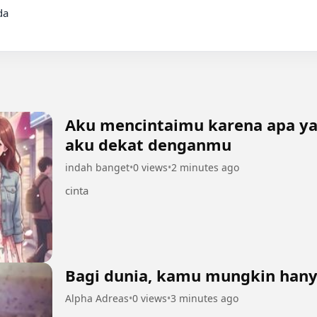
a

Aku mencintaimu karena apa yan
aku dekat denganmu
indah banget
•
0 views
•
2 minutes ago
cinta
Bagi dunia, kamu mungkin hany
Alpha Adreas
•
0 views
•
3 minutes ago