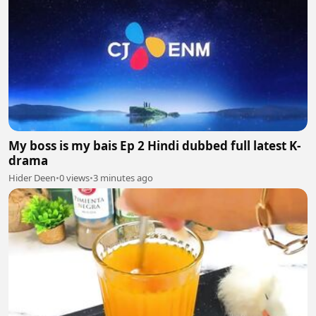
My boss is my bais Ep 2 Hindi dubbed full latest K-
drama
Hider Deen
•
0 views
•
3 minutes ago