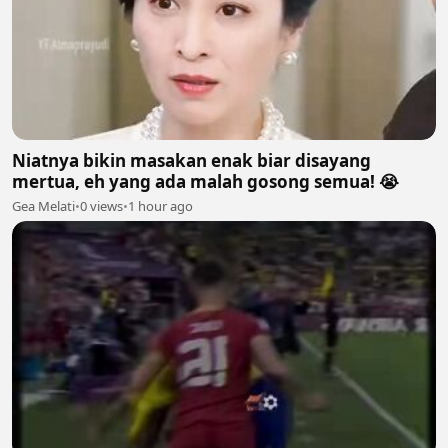
Niatnya bikin masakan enak biar disayang
mertua, eh yang ada malah gosong semua! 😭
Gea Melati
•
0 views
•
1 hour ago