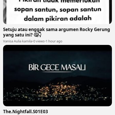
Setuju atau enggak sama argumen Rocky Gerung
yang satu ini? 🤔👇
Vanisa Aulia kamila
•
0 views
•
1 hour ago
The.Nightfall.S01E03