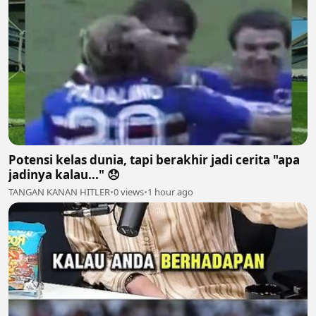
Potensi kelas dunia, tapi berakhir jadi cerita "apa
jadinya kalau..." 😞
TANGAN KANAN HITLER
•
0 views
•
1 hour ago