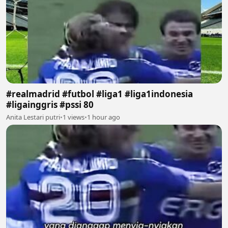
#realmadrid #futbol #liga1 #liga1indonesia
#ligainggris #pssi 80
Anita Lestari putri
•
1 views
•
1 hour ago