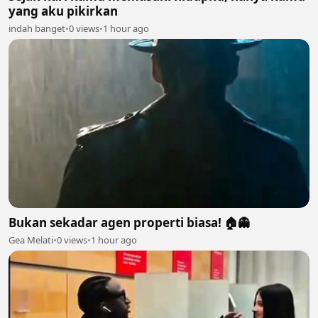
yang aku pikirkan
indah banget
•
0 views
•
1 hour ago
Bukan sekadar agen properti biasa! 🏠👻
Gea Melati
•
0 views
•
1 hour ago