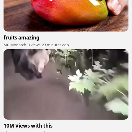
fruits amazing
Mu Monarch
•
0 views
•
23 minutes ago
10M Views with this