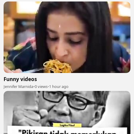
Funny videos
Jennifer Marnida
•
0 views
•
1 hour ago