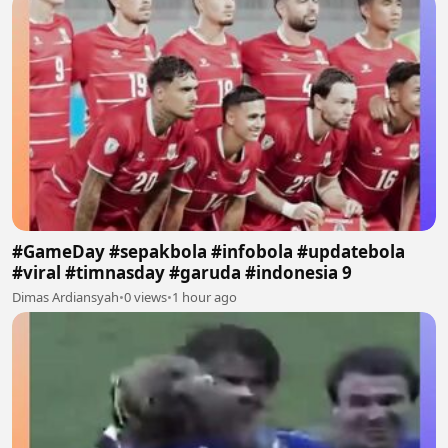
#GameDay #sepakbola #infobola #updatebola
#viral #timnasday #garuda #indonesia 9
Dimas Ardiansyah
•
0 views
•
1 hour ago