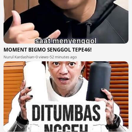
MOMENT BIGMO SENGGOL TEPE46!
Nurul Kardashian
•
0 views
•
52 minutes ago