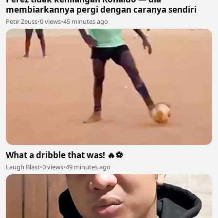
membiarkannya pergi dengan caranya sendiri
Petir Zeuss
•
0 views
•
45 minutes ago
What a dribble that was! 🔥⚽
Laugh Blast
•
0 views
•
49 minutes ago