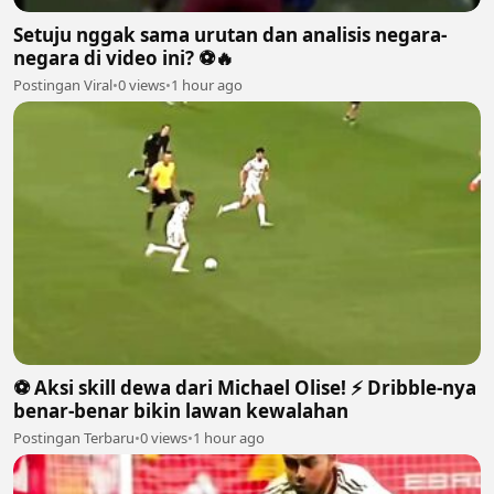
Setuju nggak sama urutan dan analisis negara-
negara di video ini? ⚽🔥
Postingan Viral
•
0 views
•
1 hour ago
⚽️ Aksi skill dewa dari Michael Olise! ⚡️ Dribble-nya
benar-benar bikin lawan kewalahan
Postingan Terbaru
•
0 views
•
1 hour ago