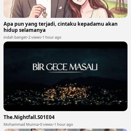
Apa pun yang terjadi, cintaku kepadamu akan
hidup selamanya
indah banget
•
2 views
•
1 hour ago
The.Nightfall.S01E04
Mohammad Munna
•
0 views
•
1 hour ago