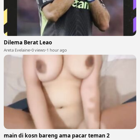
Dilema Berat Leao
Areta Evelaine
•
0 views
•
1 hour ago
main di kosn bareng ama pacar teman 2