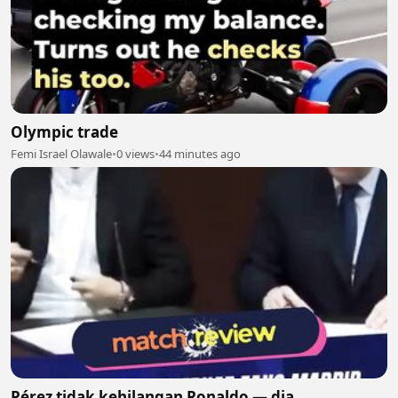
Olympic trade
Femi Israel Olawale
•
0 views
•
44 minutes ago
Pérez tidak kehilangan Ronaldo — dia