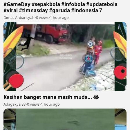
#GameDay #sepakbola #infobola #updatebola
#viral #timnasday #garuda #indonesia 7
Dimas Ardiansyah
•
0 views
•
1 hour ago
Kasihan banget mana masih muda... 😂
Adagakya 88
•
0 views
•
1 hour ago