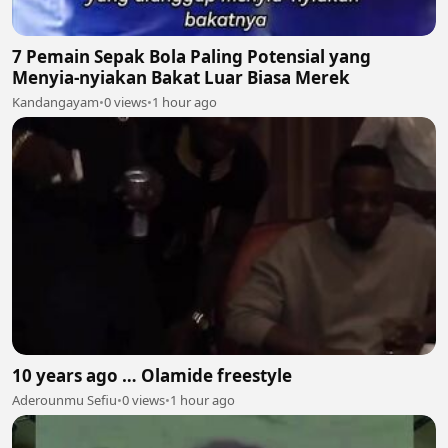
7 Pemain Sepak Bola Paling Potensial yang
Menyia-nyiakan Bakat Luar Biasa Merek
Kandangayam
•
0 views
•
1 hour ago
10 years ago … Olamide freestyle
Aderounmu Sefiu
•
0 views
•
1 hour ago