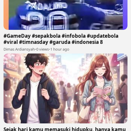
#GameDay #sepakbola #infobola #updatebola
#viral #timnasday #garuda #indonesia 8
Dimas Ardiansyah
•
0 views
•
1 hour ago
Sejak hari kamu memasuki hidupku, hanya kamu