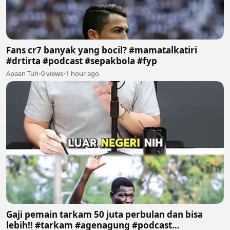
Fans cr7 banyak yang bocil? #mamatalkatiri
#drtirta #podcast #sepakbola #fyp
Apaan Tuh
•
0 views
•
1 hour ago
Gaji pemain tarkam 50 juta perbulan dan bisa
lebih!! #tarkam #agenagung #podcast