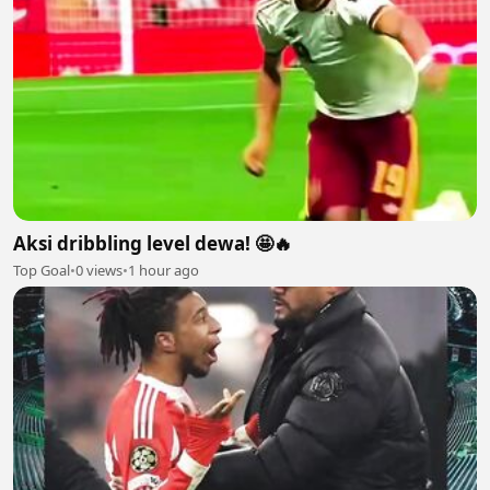
Aksi dribbling level dewa! 🤩🔥
Top Goal
•
0 views
•
1 hour ago