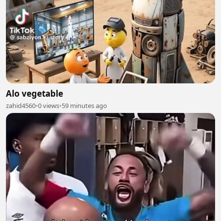
Alo vegetable
zahid4560
•
0 views
•
59 minutes ago