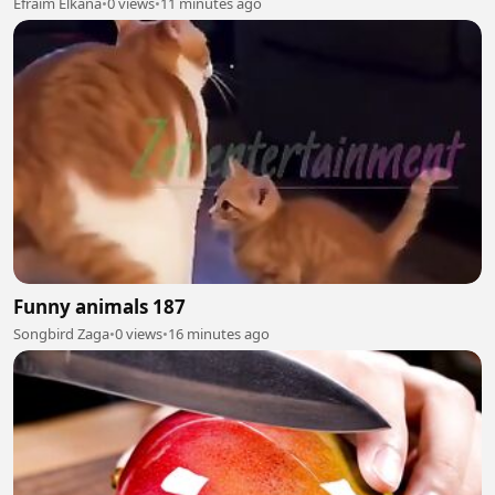
Efraim Elkana
•
0 views
•
11 minutes ago
Funny animals 187
Songbird Zaga
•
0 views
•
16 minutes ago