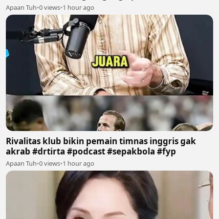
#sepakbola #fyp
Apaan Tuh
•
0 views
•
1 hour ago
Rivalitas klub bikin pemain timnas inggris gak
akrab #drtirta #podcast #sepakbola #fyp
Apaan Tuh
•
0 views
•
1 hour ago