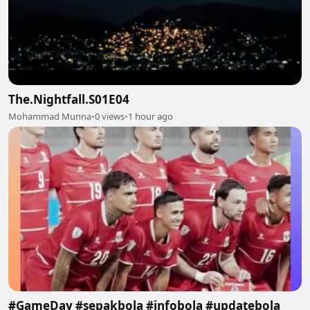
The.Nightfall.S01E04
Mohammad Munna
•
0 views
•
1 hour ago
#GameDay #sepakbola #infobola #updatebola