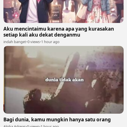
Aku mencintaimu karena apa yang kurasakan
setiap kali aku dekat denganmu
indah banget
•
0 views
•
1 hour ago
Bagi dunia, kamu mungkin hanya satu orang
Alpha Adreas
•
0 views
•
1 hour ago