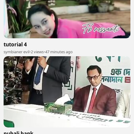
tutorial 4
symbianer evil
•
2 views
•
47 minutes ago
pubali bank