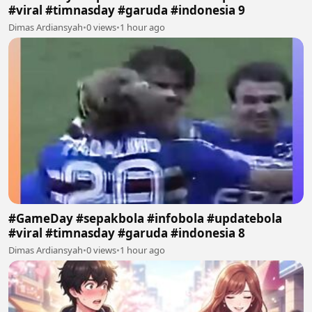
#viral #timnasday #garuda #indonesia 9
Dimas Ardiansyah
•
0 views
•
1 hour ago
#GameDay #sepakbola #infobola #updatebola
#viral #timnasday #garuda #indonesia 8
Dimas Ardiansyah
•
0 views
•
1 hour ago