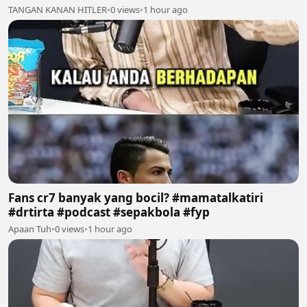
TANGAN KANAN HITLER
•
0 views
•
1 hour ago
Fans cr7 banyak yang bocil? #mamatalkatiri
#drtirta #podcast #sepakbola #fyp
Apaan Tuh
•
0 views
•
1 hour ago