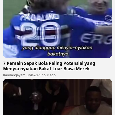
7 Pemain Sepak Bola Paling Potensial yang
Menyia-nyiakan Bakat Luar Biasa Merek
Kandangayam
•
0 views
•
1 hour ago