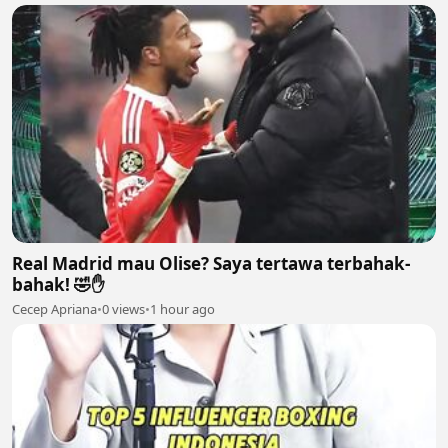
Real Madrid mau Olise? Saya tertawa terbahak-
bahak! 🤣✋
Cecep Apriana
•
0 views
•
1 hour ago