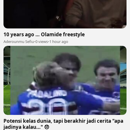
10 years ago … Olamide freestyle
Aderounmu Sefiu
•
0 views
•
1 hour ago
Potensi kelas dunia, tapi berakhir jadi cerita "apa
jadinya kalau..." 😞