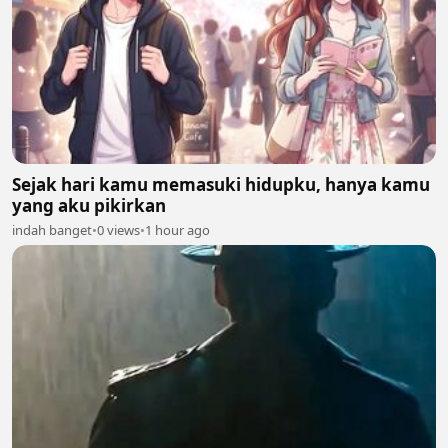
Sejak hari kamu memasuki hidupku, hanya kamu
yang aku pikirkan
indah banget
•
0 views
•
1 hour ago