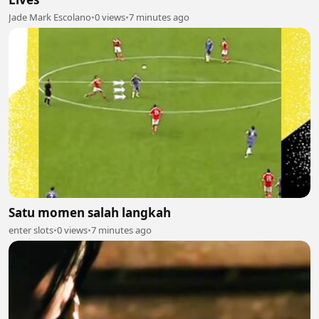
Jade Mark Escolano
•
0 views
•
7 minutes ago
Satu momen salah langkah
enter slots
•
0 views
•
7 minutes ago