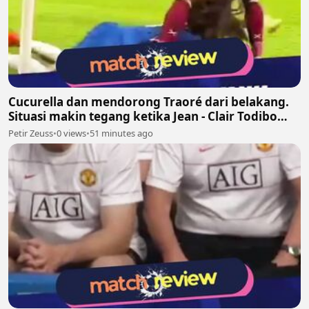
Cucurella dan mendorong Traoré dari belakang.
Situasi makin tegang ketika Jean - Clair Todibo
ikut terlibat dan memegang leher João Pedro
Petir Zeuss
•
0 views
•
51 minutes ago