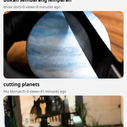
enter slots
•
0 views
•
8 minutes ago
cutting planets
Mu Monarch
•
0 views
•
41 minutes ago