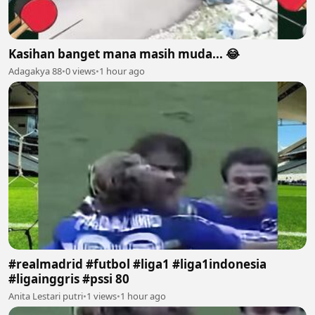
Kasihan banget mana masih muda... 😂
Adagakya 88
•
0 views
•
1 hour ago
#realmadrid #futbol #liga1 #liga1indonesia
#ligainggris #pssi 80
Anita Lestari putri
•
1 views
•
1 hour ago