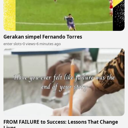
Gerakan simpel Fernando Torres
enter slots
•
0 views
•
6 minutes ago
FROM FAILURE to Success: Lessons That Change
Lives