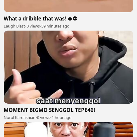
What a dribble that was! 🔥⚽
Laugh Blast
•
0 views
•
59 minutes ago
MOMENT BIGMO SENGGOL TEPE46!
Nurul Kardashian
•
0 views
•
1 hour ago