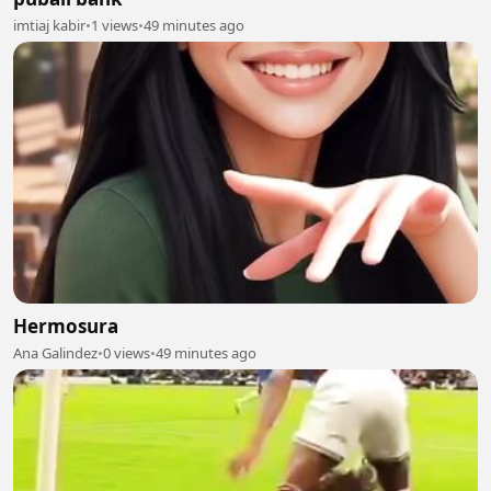
imtiaj kabir
•
1 views
•
49 minutes ago
Hermosura
Ana Galindez
•
0 views
•
49 minutes ago