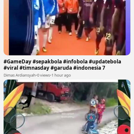
#GameDay #sepakbola #infobola #updatebola
#viral #timnasday #garuda #indonesia 7
Dimas Ardiansyah
•
0 views
•
1 hour ago