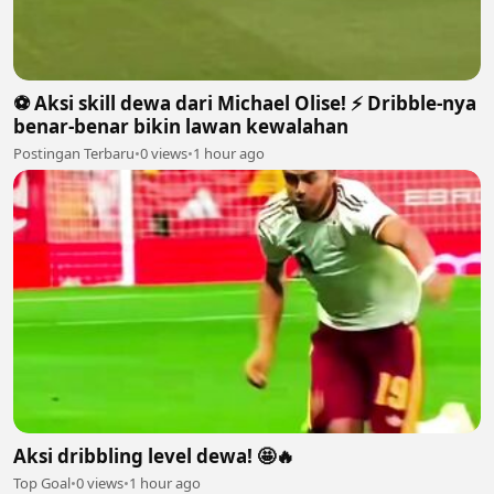
⚽️ Aksi skill dewa dari Michael Olise! ⚡️ Dribble-nya
benar-benar bikin lawan kewalahan
Postingan Terbaru
•
0 views
•
1 hour ago
Aksi dribbling level dewa! 🤩🔥
Top Goal
•
0 views
•
1 hour ago