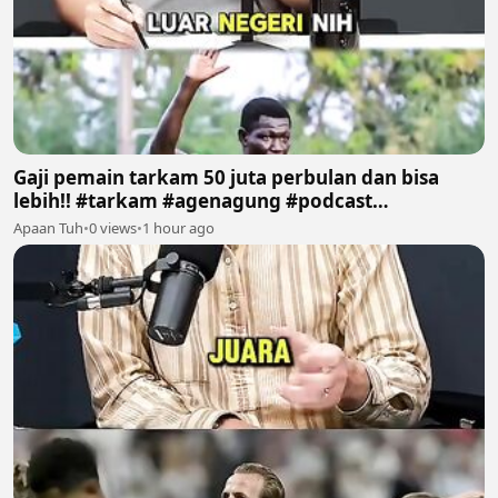
Gaji pemain tarkam 50 juta perbulan dan bisa
lebih!! #tarkam #agenagung #podcast
#sepakbola #fyp
Apaan Tuh
•
0 views
•
1 hour ago