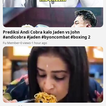
Prediksi Andi Cobra kalo Jaden vs John
#andicobra #jaden #byoncombat #boxing 2
Fu Member
•
0 views
•
1 hour ago