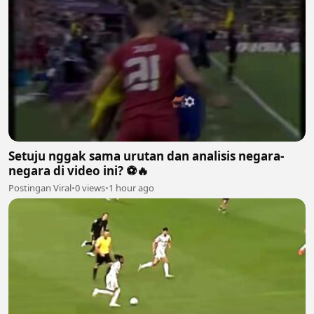
Setuju nggak sama urutan dan analisis negara-
negara di video ini? ⚽🔥
Postingan Viral
•
0 views
•
1 hour ago