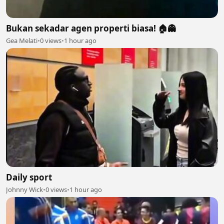
Bukan sekadar agen properti biasa! 🏠👻
Gea Melati
•
0 views
•
1 hour ago
Daily sport
Johnny Wick
•
0 views
•
1 hour ago