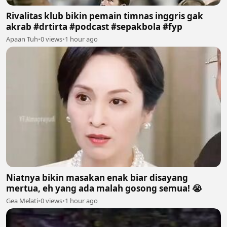
Rivalitas klub bikin pemain timnas inggris gak
akrab #drtirta #podcast #sepakbola #fyp
Apaan Tuh
•
0 views
•
1 hour ago
Niatnya bikin masakan enak biar disayang
mertua, eh yang ada malah gosong semua! 😭
Gea Melati
•
0 views
•
1 hour ago