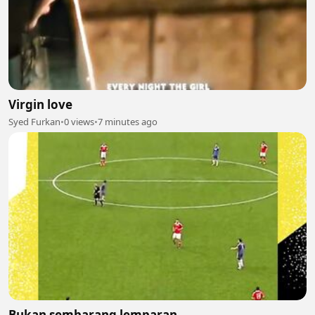
Virgin love
Syed Furkan
•
0 views
•
7 minutes ago
Bukan sembarang lemparan