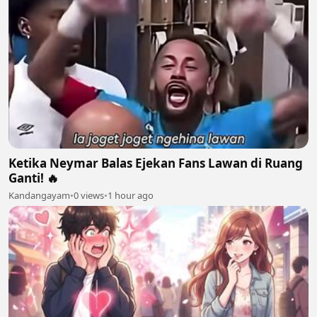
Ketika Neymar Balas Ejekan Fans Lawan di Ruang
Ganti! 🔥
Kandangayam
•
0 views
•
1 hour ago