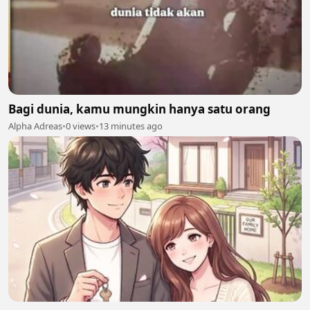
Bagi dunia, kamu mungkin hanya satu orang
Alpha Adreas
•
0 views
•
13 minutes ago