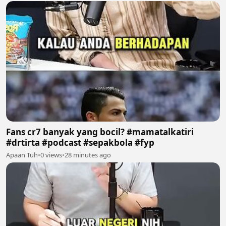
Fans cr7 banyak yang bocil? #mamatalkatiri
#drtirta #podcast #sepakbola #fyp
Apaan Tuh
•
0 views
•
28 minutes ago