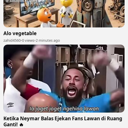
Alo vegetable
zahid4560
•
0 views
•
2 minutes ago
Ketika Neymar Balas Ejekan Fans Lawan di Ruang
Ganti! 🔥