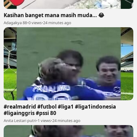
Kasihan banget mana masih muda... 😂
Adagakya 88
•
0 views
•
24 minutes ago
#realmadrid #futbol #liga1 #liga1indonesia
#ligainggris #pssi 80
Anita Lestari putri
•
1 views
•
24 minutes ago