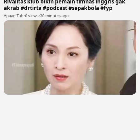
Rivalitas klub bikin pemain timnas inggris gak
akrab #drtirta #podcast #sepakbola #fyp
Apaan Tuh
•
0 views
•
30 minutes ago
Niatnya bikin masakan enak biar disayang
mertua, eh yang ada malah gosong semua! 😭
Gea Melati
•
0 views
•
32 minutes ago