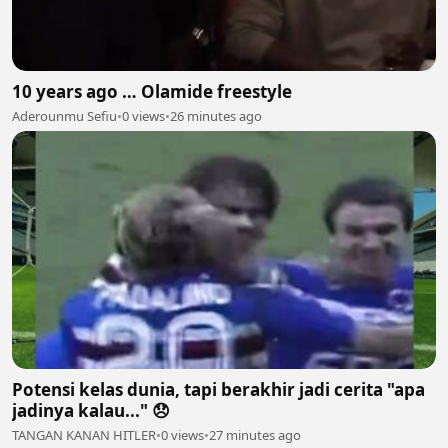
10 years ago … Olamide freestyle
Aderounmu Sefiu
•
0 views
•
26 minutes ago
Potensi kelas dunia, tapi berakhir jadi cerita "apa
jadinya kalau..." 😞
TANGAN KANAN HITLER
•
0 views
•
27 minutes ago