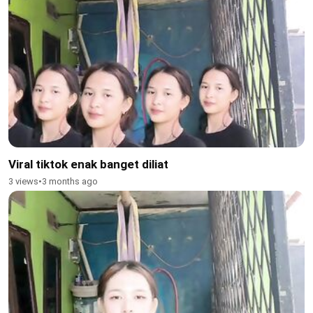
Viral tiktok enak banget diliat
3 views
•
3 months ago