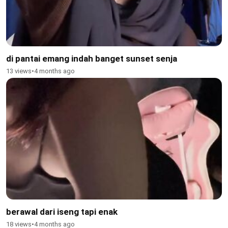
di pantai emang indah banget sunset senja
13 views
•
4 months ago
berawal dari iseng tapi enak
18 views
•
4 months ago