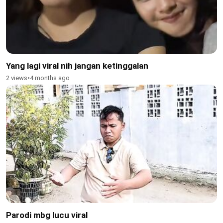
Yang lagi viral nih jangan ketinggalan
2 views
•
4 months ago
Parodi mbg lucu viral