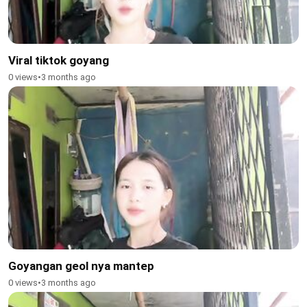
Viral tiktok goyang
0 views
•
3 months ago
Goyangan geol nya mantep
0 views
•
3 months ago