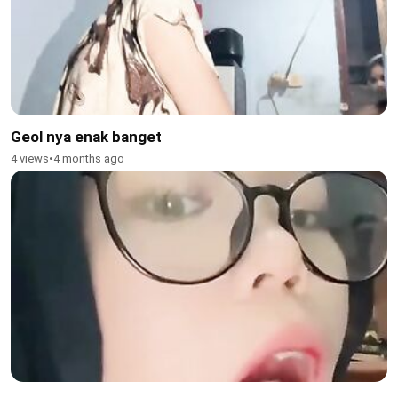
Geol nya enak banget
4 views
•
4 months ago