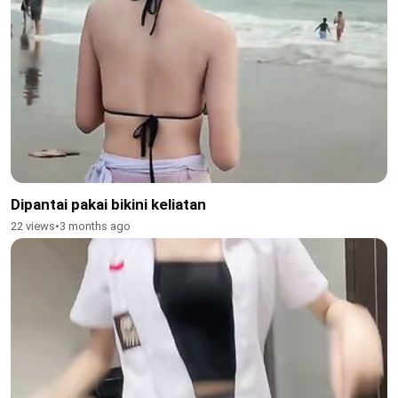
Dipantai pakai bikini keliatan
22 views
•
3 months ago