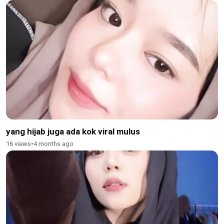
yang hijab juga ada kok viral mulus
16 views
•
4 months ago