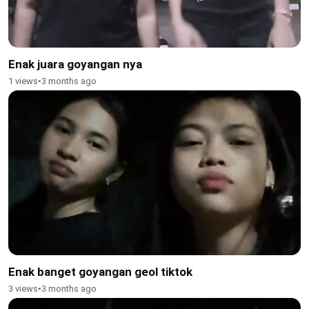
Enak juara goyangan nya
1 views
•
3 months ago
Enak banget goyangan geol tiktok
3 views
•
3 months ago