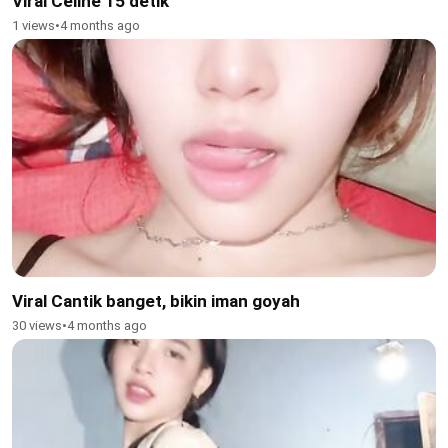
Viral Celine 15 detik
1 views
•
4 months ago
Viral Cantik banget, bikin iman goyah
30 views
•
4 months ago