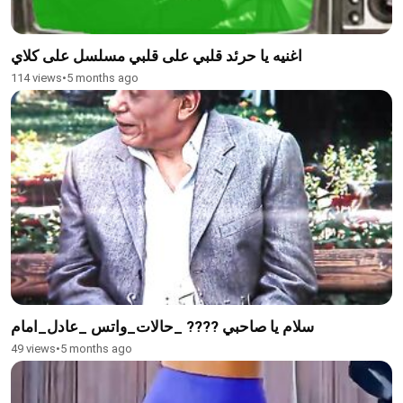
اغنيه يا حرئد قلبي على قلبي مسلسل على كلاي
114 views
•
5 months ago
سلام يا صاحبي ???? _حالات_واتس _عادل_امام
49 views
•
5 months ago