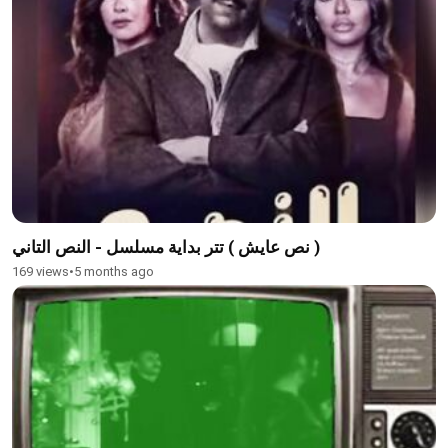
نص عايش ) تتر بداية مسلسل - النص التاني )
169 views
•
5 months ago