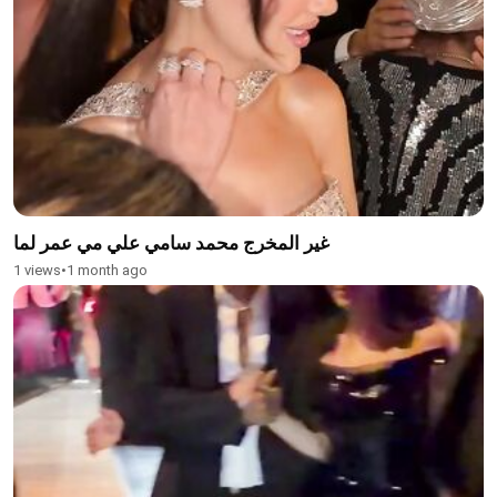
غير المخرج محمد سامي علي مي عمر لما
1 views
•
1 month ago