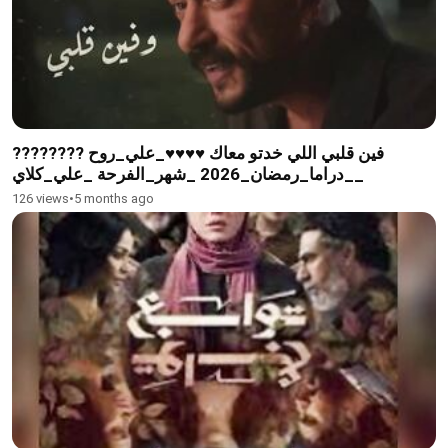
فين قلبي اللي خدتو معاك ♥♥♥♥_علي_روح ????????
__دراما_رمضان_2026 _شهر_الفرحة _علي_كلاي
126 views
•
5 months ago