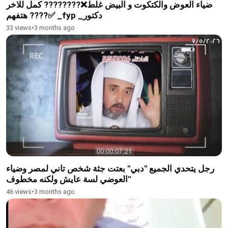
ضياء العوض والكتكوت و البيض غلط❌???????? كمل للاخر
هتفهم ????✅ _fyp _دكتور
33 views
•
3 months ago
رجل يتحدي الجميع "دبي" بعتت جثة شخص تاني لمصر وضياء
العوضي لسة عايش ولكنه مخطوف"
46 views
•
3 months ago