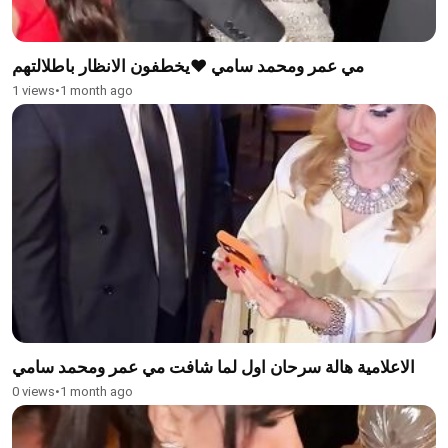
مي عمر ومحمد سامي ❤️يخطفون الانظار باطلالتهم
1 views
•
1 month ago
الاعلامية هالة سرحان اول لما شافت مي عمر ومحمد سامي
0 views
•
1 month ago