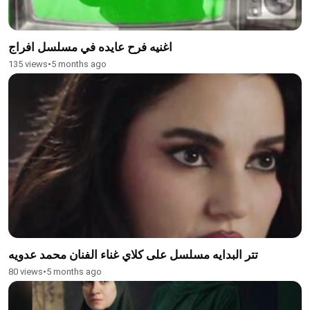
اغنيه فرح عايده في مسلسل افراج
135 views
•
5 months ago
تتر البدايه مسلسل على كلاي غناء الفنان محمد عدويه
80 views
•
5 months ago