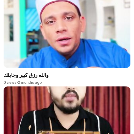
والله رزق كبير وجايلك
0 views
•
2 months ago