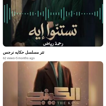
تتر مسلسل حكايه نرجس
62 views
•
5 months ago