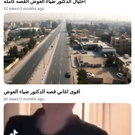
احتيال الدكتور ضياء العوض القصه كامله
32 views
•
2 months ago
اقوى اغاني قصه الدكتور ضياء العوض
83 views
•
3 months ago