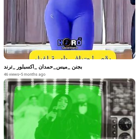
بجنن _ميس_حمدان _اكسبلور _ترند
46 views
•
5 months ago