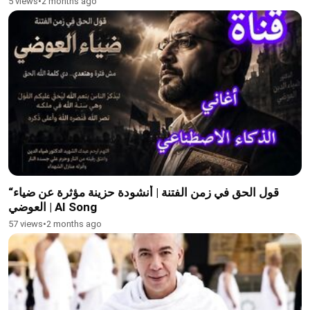
5 views
•
2 months ago
“قول الحق في زمن الفتنة | أنشودة حزينة مؤثرة عن ضياء
العوضي | AI Song
57 views
•
2 months ago