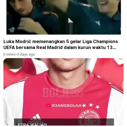
Luka Modrić memenangkan 5 gelar Liga Champions
UEFA bersama Real Madrid dalam kurun waktu 13
musim
0 views
•
5 days ago