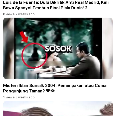
Luis de la Fuente: Dulu Dikritik Anti Real Madrid, Kini
Bawa Spanyol Tembus Final Piala Dunia! 2
0 views
•
2 weeks ago
Misteri Iklan Sunsilk 2004: Penampakan atau Cuma
Pengunjung Taman? 🖤👁
1 views
•
3 weeks ago