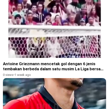
Antoine Griezmann mencetak gol dengan 6 jenis
tembakan berbeda dalam satu musim La Liga bersama
Atlético Madrid
0 views
•
1 week ago