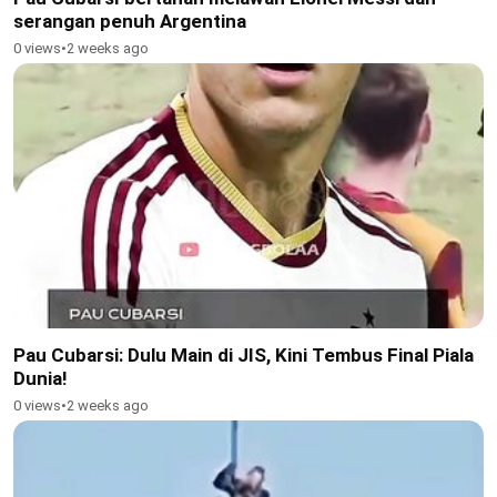
serangan penuh Argentina
0 views
•
2 weeks ago
Pau Cubarsi: Dulu Main di JIS, Kini Tembus Final Piala
Dunia!
0 views
•
2 weeks ago