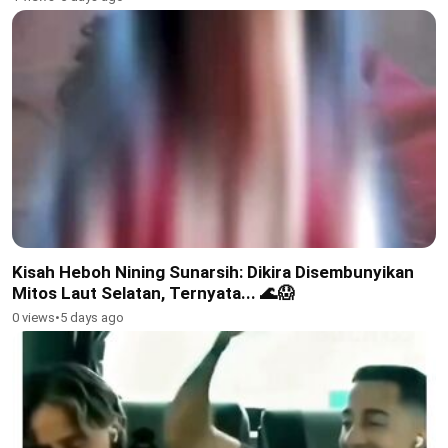
Kisah Heboh Nining Sunarsih: Dikira Disembunyikan
Mitos Laut Selatan, Ternyata... 🌊😱
0 views
•
5 days ago