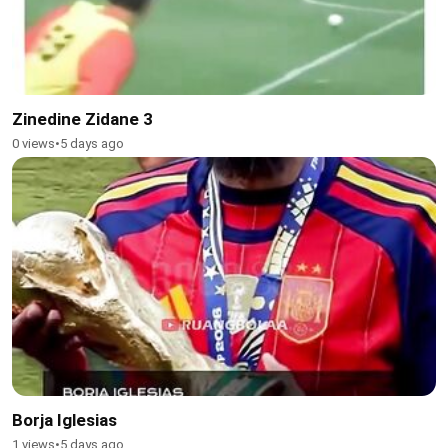
Zinedine Zidane 3
0 views
•
5 days ago
Borja Iglesias
1 views
•
5 days ago