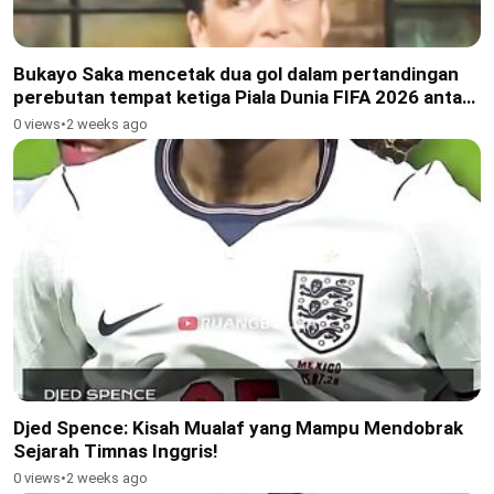
Bukayo Saka mencetak dua gol dalam pertandingan
perebutan tempat ketiga Piala Dunia FIFA 2026 antara
Inggris dan Prancis
0 views
•
2 weeks ago
Djed Spence: Kisah Mualaf yang Mampu Mendobrak
Sejarah Timnas Inggris!
0 views
•
2 weeks ago