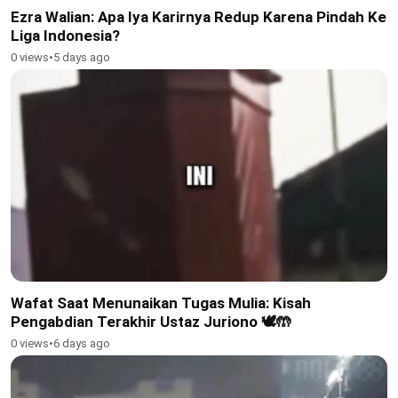
Ezra Walian: Apa Iya Karirnya Redup Karena Pindah Ke
Liga Indonesia?
0 views
•
5 days ago
Wafat Saat Menunaikan Tugas Mulia: Kisah
Pengabdian Terakhir Ustaz Juriono 🕊🤲
0 views
•
6 days ago