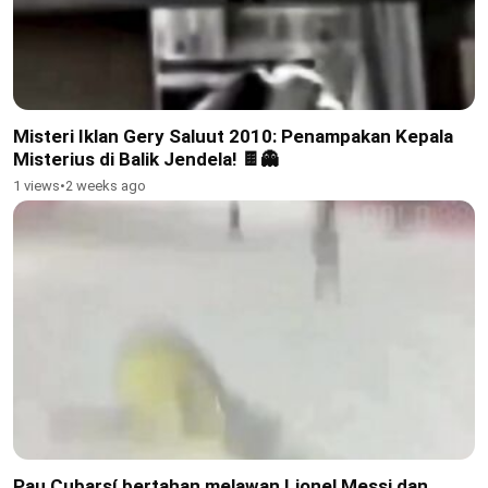
Misteri Iklan Gery Saluut 2010: Penampakan Kepala
Misterius di Balik Jendela! 🍫👻
1 views
•
2 weeks ago
Pau Cubarsí bertahan melawan Lionel Messi dan