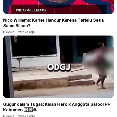
Nico Williams: Karier Hancur Karena Terlalu Setia
Sama Bilbao?
0 views
•
3 weeks ago
Gugur dalam Tugas: Kisah Heroik Anggota Satpol PP
Kebumen 🇮🇩🙏
0 views
•
3 weeks ago