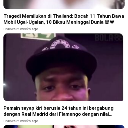
Tragedi Memilukan di Thailand: Bocah 11 Tahun Bawa
Mobil Ugal-Ugalan, 10 Biksu Meninggal Dunia 🚨💔
0 views
•
2 weeks ago
Pemain sayap kiri berusia 24 tahun ini bergabung
dengan Real Madrid dari Flamengo dengan nilai
transfer €45 juta
0 views
•
2 weeks ago