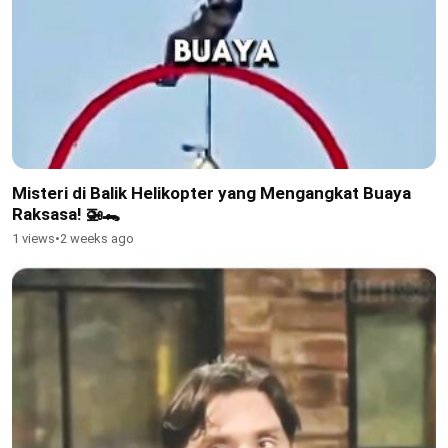
Misteri di Balik Helikopter yang Mengangkat Buaya
Raksasa! 🚁🐊
1 views
•
2 weeks ago