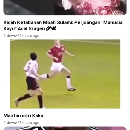
Kisah Ketabahan Mbah Sulami: Perjuangan "Manusia
Kayu" Asal Sragen 🌾🕊
2 views
•
22 hours ago
Mantan istri Kaká
1 views
•
23 hours ago