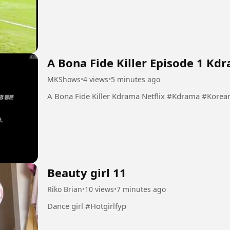
A Bona Fide Killer Episode 1 K
MKShows
•
4 views
•
5 minutes ago
A Bona Fide Killer Kdrama Net
Beauty girl 11
Riko Brian
•
10 views
•
7 minutes ago
Dance girl #Hotgirlfyp