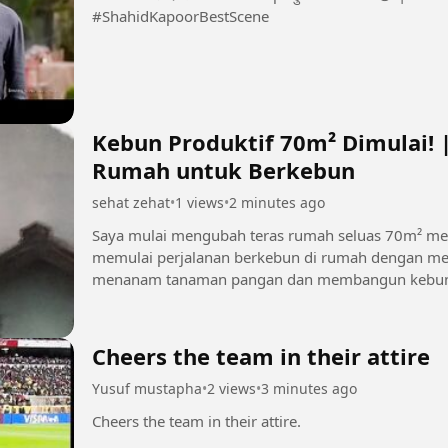
#ShahidKapoorBestScene
Kebun Produktif 70m² Dimulai!
Rumah untuk Berkebun
sehat zehat
•
1 views
•
2 minutes ago
Saya mulai mengubah teras rumah seluas 70m² menjadi kebun p
memulai perjalanan berkebun di rumah dengan me
menanam tanaman pangan dan membangun kebun 
Cheers the team in their attire
Yusuf mustapha
•
2 views
•
3 minutes ago
Cheers the team in their attire.