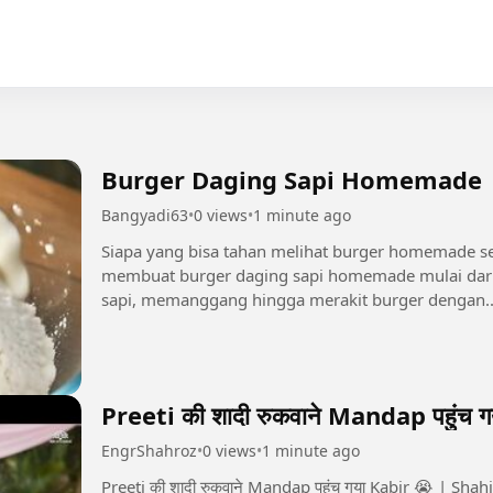
Burger Daging Sapi Homemade
Bangyadi63
•
0 views
•
1 minute ago
Siapa yang bisa tahan melihat burger homemade sele
membuat burger daging sapi homemade mulai dari
sapi, memanggang hingga merakit burger dengan..
Preeti की शादी रुकवाने Mandap पहुंच 
EngrShahroz
•
0 views
•
1 minute ago
Preeti की शादी रुकवाने Mandap पहुंच गया Kabir 😭 | Sh