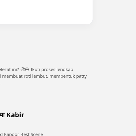
zat ini? 🤤🍔 Ikuti proses lengkap
 membuat roti lembut, membentuk patty
.
गया Kabir
ahid Kapoor Best Scene