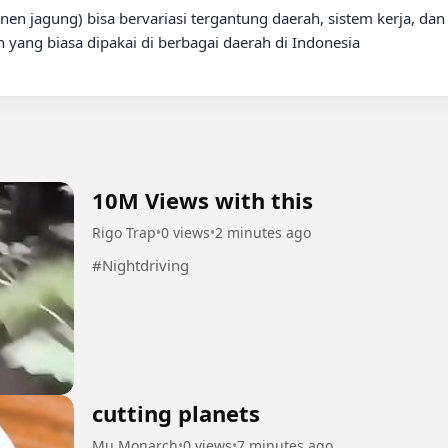
en jagung) bisa bervariasi tergantung daerah, sistem kerja, dan
ng biasa dipakai di berbagai daerah di Indonesia

10M Views with this
Rigo Trap
•
0 views
•
2 minutes ago
#Nightdriving
cutting planets
Mu Monarch
•
0 views
•
7 minutes ago