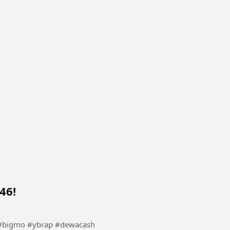
46!
bigmo #ybrap #dewacash